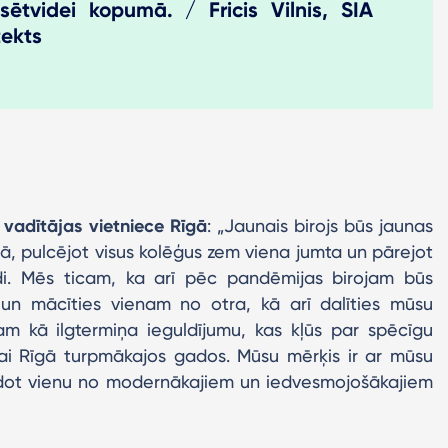
sētvidei kopumā. / Fricis Vilnis, SIA
tekts
 vadītājas vietniece Rīgā
: „Jaunais birojs būs jaunas
ā, pulcējot visus kolēģus zem viena jumta un pārejot
di. Mēs ticam, ka arī pēc pandēmijas birojam būs
s un mācīties vienam no otra, kā arī dalīties mūsu
m kā ilgtermiņa ieguldījumu, kas kļūs par spēcīgu
ai Rīgā turpmākajos gados. Mūsu mērķis ir ar mūsu
eidot vienu no modernākajiem un iedvesmojošākajiem