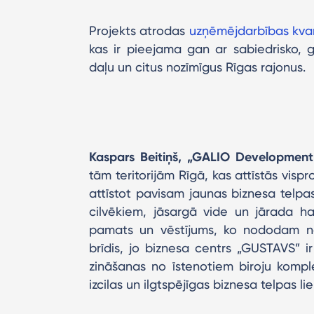
Projekts atrodas
uzņēmējdarbības kvart
kas ir pieejama gan ar sabiedrisko, g
daļu un citus nozīmīgus Rīgas rajonus.
Kaspars Beitiņš, „GALIO Development” 
tām teritorijām Rīgā, kas attīstās visp
attīstot pavisam jaunas biznesa telpa
cilvēkiem, jāsargā vide un jārada h
pamats un vēstījums, ko nododam nā
brīdis, jo biznesa centrs „GUSTAVS” ir
zināšanas no īstenotiem biroju kompl
izcilas un ilgtspējīgas biznesa telpas 