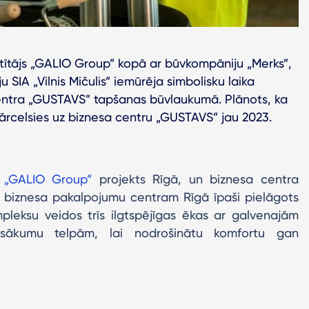
tītājs „GALIO Group” kopā ar būvkompāniju „Merks”,
u SIA „Vilnis Mičulis” iemūrēja simbolisku laika
centra „GUSTAVS” tapšanas būvlaukumā. Plānots, ka
pārcelsies uz biznesa centru „GUSTAVS” jau 2023.
s
„GALIO Group”
projekts Rīgā, un biznesa centra
biznesa pakalpojumu centram Rīgā īpaši pielāgots
pleksu veidos trīs ilgtspējīgas ēkas ar galvenajām
ākumu telpām, lai nodrošinātu komfortu gan