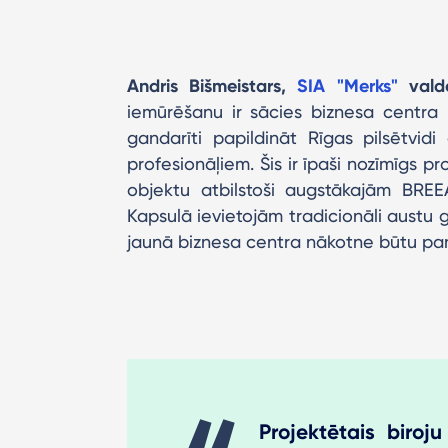
Andris Bišmeistars,
SIA "Merks"
valde
iemūrēšanu ir sācies biznesa centr
gandarīti papildināt Rīgas pilsētvid
profesionāļiem. Šis ir īpaši nozīmīgs p
objektu atbilstoši augstākajām BREEA
Kapsulā ievietojām tradicionāli austu g
jaunā biznesa centra nākotne būtu pa
Projektētais biroj