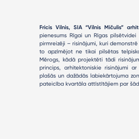
Fricis Vilnis, SIA “Vilnis Mičulis” arh
pienesums Rīgai un Rīgas pilsētvidei 
pirmreizēji – risinājumi, kuri demonstrē
to apzīmējot ne tikai pilsētas telpisk
Mērogs, kādā projektēti tādi risināju
princips, arhitektoniskie risinājumi 
plašās un dažādās labiekārtojuma zona
pateicība kvartāla attīstītājiem par šā