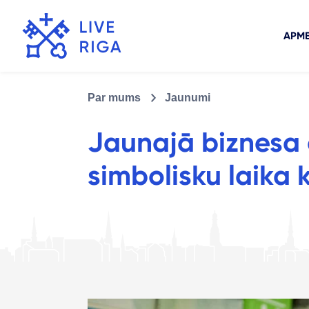
APME
Par mums
Jaunumi
Jaunajā biznesa
simbolisku laika 