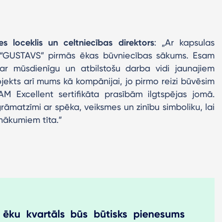
s loceklis un celtniecības direktors
: „Ar kapsulas
a “GUSTAVS” pirmās ēkas būvniecības sākums. Esam
i ar mūsdienīgu un atbilstošu darba vidi jaunajiem
rojekts arī mums kā kompānijai, jo pirmo reizi būvēsim
M Excellent sertifikāta prasībām ilgtspējas jomā.
rāmatzīmi ar spēka, veiksmes un zinību simboliku, lai
nākumiem tīta.”
u ēku kvartāls būs būtisks pienesums