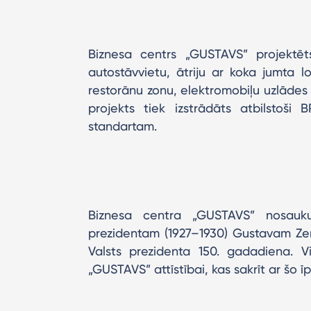
Biznesa centrs „GUSTAVS” projektēt
autostāvvietu, ātriju ar koka jumta l
restorānu zonu, elektromobiļu uzlādes
projekts tiek izstrādāts atbilstoši 
standartam.
Biznesa centra „GUSTAVS” nosauku
prezidentam (1927–1930) Gustavam Zem
Valsts prezidenta 150. gadadiena. Vi
„GUSTAVS” attīstībai, kas sakrīt ar šo īp