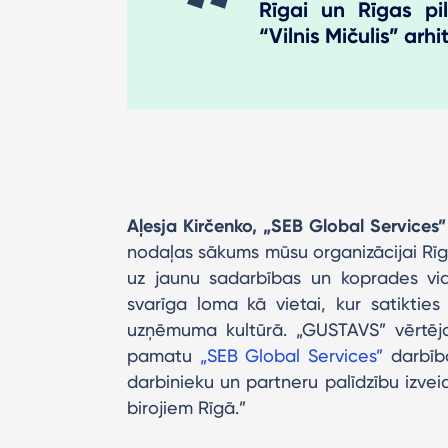
Rīgai un Rīgas pil
“Vilnis Mičulis” arhi
Aļesja Kirčenko, „SEB Global Services”
nodaļas sākums mūsu organizācijai Rīg
uz jaunu sadarbības un koprades vi
svarīga loma kā vietai, kur satiktie
uzņēmuma kultūrā. „GUSTAVS” vērtēja
pamatu
„SEB Global Services”
darbīb
darbinieku un partneru palīdzību izv
birojiem Rīgā.”