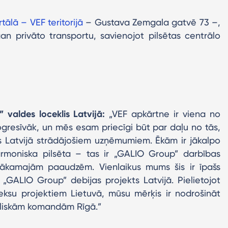
ālā – VEF teritorijā
– Gustava Zemgala gatvē 73 –,
an privāto transportu, savienojot pilsētas centrālo
valdes loceklis Latvijā:
„VEF apkārtne ir viena no
rogresīvāk, un mēs esam priecīgi būt par daļu no tās,
s Latvijā strādājošiem uzņēmumiem. Ēkām ir jākalpo
armoniska pilsēta – tas ir „GALIO Group” darbības
kamajām paaudzēm. Vienlaikus mums šis ir īpašs
 „GALIO Group” debijas projekts Latvijā. Pielietojot
eksu projektiem Lietuvā, mūsu mērķis ir nodrošināt
lieliskām komandām Rīgā.”