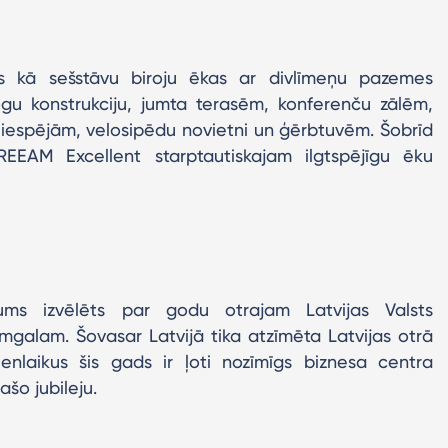
s kā sešstāvu biroju ēkas ar divlīmeņu pazemes
ogu konstrukciju, jumta terasēm, konferenču zālēm,
 iespējām, velosipēdu novietni un ģērbtuvēm. Šobrīd
BREEAM Excellent starptautiskajam ilgtspējīgu ēku
ms izvēlēts par godu otrajam Latvijas Valsts
galam. Šovasar Latvijā tika atzīmēta Latvijas otrā
enlaikus šis gads ir ļoti nozīmīgs biznesa centra
ašo jubileju.