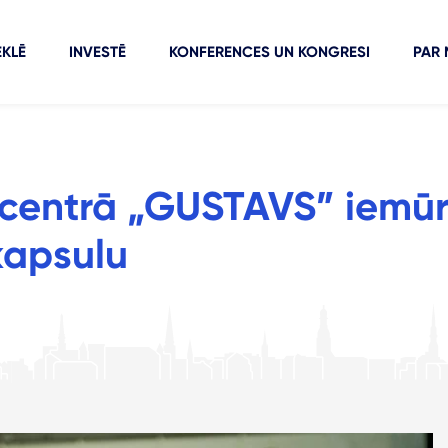
KLĒ
INVESTĒ
KONFERENCES UN KONGRESI
PAR
 centrā „GUSTAVS” iemū
kapsulu