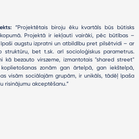
itekts:
“Projektētais biroju ēku kvartāls būs būtisks
kopumā. Projektā ir iekļauti vairāki, pēc būtības –
 īpaši augstu izpratni un atbildību pret pilsētvidi – ar
o struktūru, bet t.sk. arī socioloģiskus parametrus.
mi kā bezauto virszeme, izmantotais "shared street"
ar koplietošanas zonām gan ārtelpā, gan iekštelpā,
s visām sociālajām grupām, ir unikāls, tādēļ īpaša
du risinājumu akceptēšanu.”