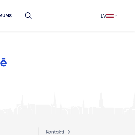
LV
 MUMS
rē
Kontakti