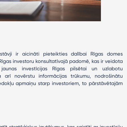
tāvji ir aicināti pieteikties dalībai Rīgas domes
Rīgas investoru konsultatīvajā padomē, kas ir veidota
jaunas investīcijas Rīgas pilsētai un uzlabotu
ā arī novērstu informācijas trūkumu, nodrošinātu
iedokļu apmaiņu starp investoriem, to pārstāvētajām
 stratēģiskus jautājumus, kas saistīti ar investīciju