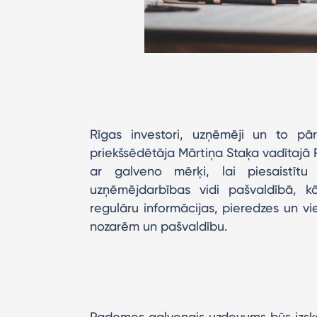
Rīgas investori, uzņēmēji un to pārs
priekšsēdētāja Mārtiņa Staķa vadītajā 
ar galveno mērķi, lai piesaistītu 
uzņēmējdarbības vidi pašvaldībā, k
regulāru informācijas, pieredzes un v
nozarēm un pašvaldību.
Padomes galvenais uzdevums būs izskatīt