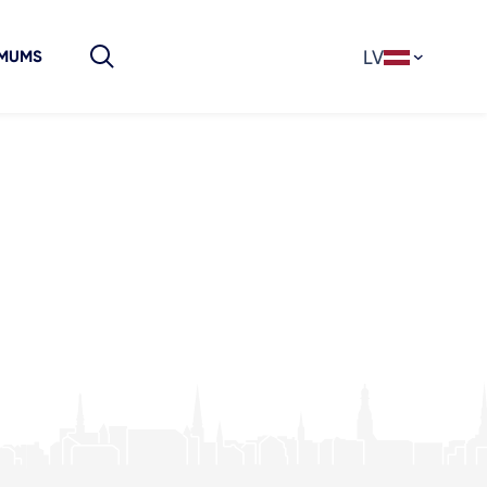
LV
 MUMS