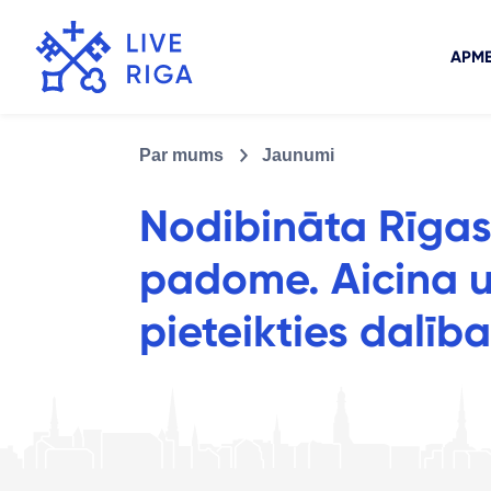
APME
Par mums
Jaunumi
Nodibināta Rīgas
padome. Aicina u
pieteikties dalība