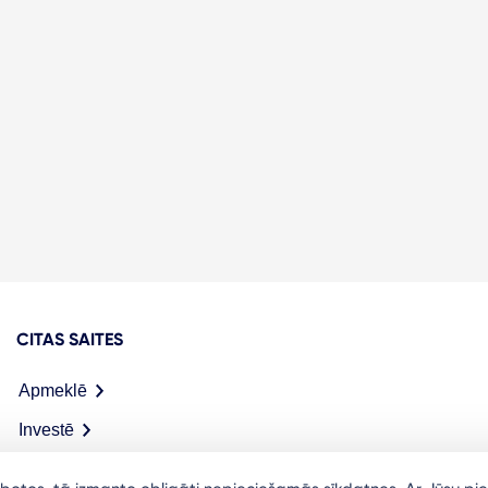
CITAS SAITES
Apmeklē
Investē
Meet in Riga