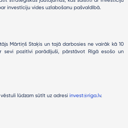
par investīciju vides uzlabošanu pašvaldībā.
js Mārtiņš Staķis un tajā darbosies ne vairāk kā 10
 sevi pozitīvi parādījuši, pārstāvot Rīgā esošo un
ēstuli lūdzam sūtīt uz adresi
invest@riga.lv
.