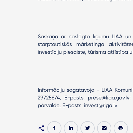
Saskaņā ar noslēgto līgumu LIAA un 
starptautiskās mārketinga aktivitā
investīciju piesaiste, tūrisma attīstība 
Informāciju sagatavoja - LIAA Komunik
29725674, E-pasts: prese@liaa.gov.lv;
pārvalde, E-pasts: invest@riga.lv