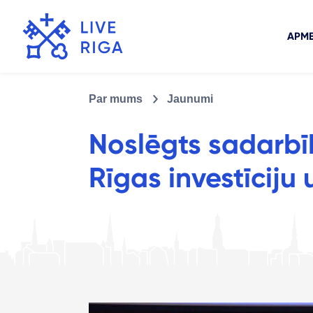
APME
Par mums
Jaunumi
Noslēgts sadarbī
Rīgas investīciju