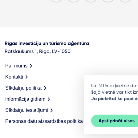
Rīgas investīciju un tūrisma aģentūra
Rātslaukums 1, Rīga, LV-1050
Par mums
Kontakti
Lai šī tīmekļvietne d
Sīkdatņu politika
šajā vietnē var tikt 
Ja piekrītat šo papild
Informācija gidiem
Sīkdatņu iestatījumi
Apstiprināt visas
Personas datu aizsardzības politika