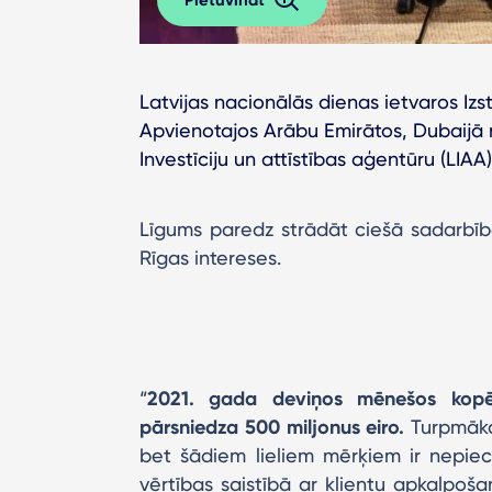
Latvijas nacionālās dienas ietvaros Iz
Apvienotajos Arābu Emirātos, Dubaijā
Investīciju un attīstības aģentūru (LIAA
Līgums paredz strādāt ciešā sadarbībā
Rīgas intereses.
“
2021. gada deviņos mēnešos kopēj
pārsniedza 500 miljonus eiro.
Turpmākaj
bet šādiem lieliem mērķiem ir nepieci
vērtības saistībā ar klientu apkalpoša