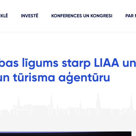
KLĒ
INVESTĒ
KONFERENCES UN KONGRESI
PAR
bas līgums starp LIAA u
 un tūrisma aģentūru