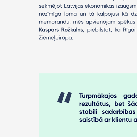
sekmējot Latvijas ekonomikas izaugsmi.Rī
nozīmīga loma un tā kalpojusi kā dzi
memorandu, mēs apvienojam spēkus 
Kaspars Rožkalns
, piebilstot, ka Rīga
Ziemeļeiropā.
Turpmākajos gad
rezultātus, bet šā
stabili sadarbības
saistībā ar klientu 