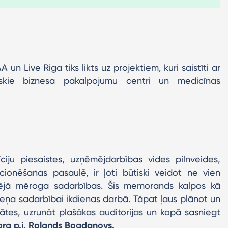
un Live Riga tiks likts uz projektiem, kuri saistīti ar
skie biznesa pakalpojumu centri un medicīnas
ciju piesaistes, uzņēmējdarbības vides pilnveides,
cionēšanas pasaulē, ir ļoti būtiski veidot ne vien
ietējā mēroga sadarbības. Šis memorands kalpos kā
meņa sadarbībai ikdienas darbā. Tāpat ļaus plānot un
itātes, uzrunāt plašākas auditorijas un kopā sasniegt
tora p.i. Rolands Bogdanovs.