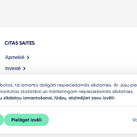
CITAS SAITES
Apmeklē
Investē
Meet in Riga
arbotos, tā izmanto obligāti nepieciešamās sīkdatnes. Ar Jūsu pie
izmantotas statistikai un mārketingam nepieciešamās sīkdatnes.
u sīkdatņu izmantošanai, lūdzu, atzīmējiet savu izvēli:
Va
Pielāgot izvēli