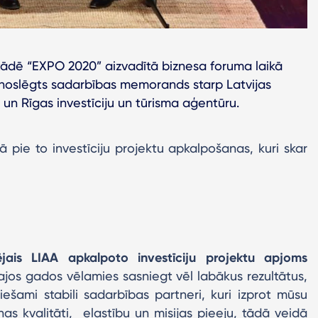
stādē “EXPO 2020” aizvadītā biznesa foruma laikā
 noslēgts sadarbības memorands starp Latvijas
) un Rīgas investīciju un tūrisma aģentūru.
 pie to investīciju projektu apkalpošanas, kuri skar
ais LIAA apkalpoto investīciju projektu apjoms
os gados vēlamies sasniegt vēl labākus rezultātus,
ešami stabili sadarbības partneri, kuri izprot mūsu
nas kvalitāti, elastību un misijas pieeju, tādā veidā