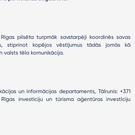
Rīgas pilsēta turpmāk savstarpēji koordinēs savas
tes, stiprinot kopējos vēstījumus tādās jomās kā
un valsts tēla komunikācija.
ācijas un informācijas departaments, Tālrunis: +371
 Rīgas investīciju un tūrisma aģentūras investīciju