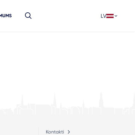
LV
 MUMS
n
Kontakti