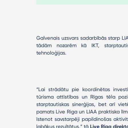
Galvenais uzsvars sadarbībās starp LIAA 
tādām nozarēm kā IKT, starptauti
tehnoloģijas.
“Lai strādātu pie koordinētas investī
tūrisma attīstības un Rīgas tēla pozi
starptautiskas sinerģijas, bet arī v
pamats Live Riga un LIAA praktiska lī
īstenot savstarpēji papildinošas aktiv
labākus rezultātus,” tā
Live Riga direk