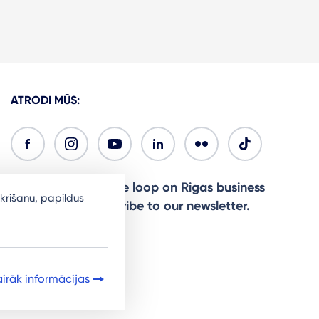
ATRODI MŪS:
Ready to stay in the loop on Rigas business
krišanu, papildus
community? Subscribe to our newsletter.
Sign Up
irāk informācijas