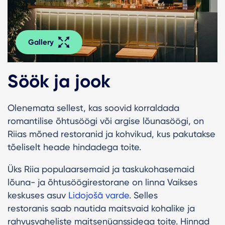
Gallery
Söök ja jook
Olenemata sellest, kas soovid korraldada
romantilise õhtusöögi või argise lõunasöögi, on
Riias mõned restoranid ja kohvikud, kus pakutakse
tõeliselt heade hindadega toite.
Üks Riia populaarsemaid ja taskukohasemaid
lõuna- ja õhtusöögirestorane on linna Vaikses
keskuses asuv
Lidojošā varde
. Selles
restoranis saab nautida maitsvaid kohalike ja
rahvusvaheliste maitsenüanssidega toite. Hinnad