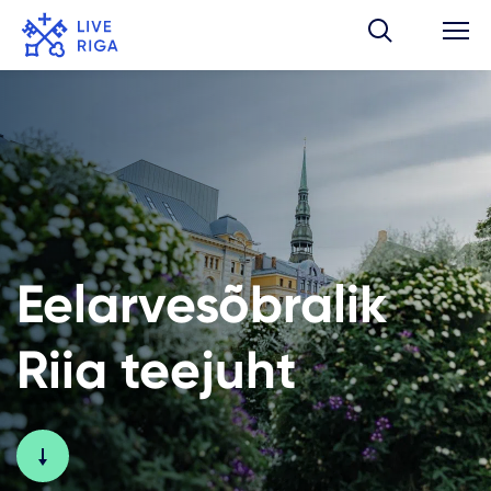
Eelarvesõbralik
Riia teejuht