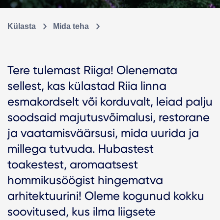
Külasta
Mida teha
Tere tulemast Riiga! Olenemata
sellest, kas külastad Riia linna
esmakordselt või korduvalt, leiad palju
soodsaid majutusvõimalusi, restorane
ja vaatamisväärsusi, mida uurida ja
millega tutvuda. Hubastest
toakestest, aromaatsest
hommikusöögist hingematva
arhitektuurini! Oleme kogunud kokku
soovitused, kus ilma liigsete