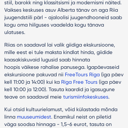
stiil, barokk ning klassitsismi ja modernismi näited.
Vaikses keskuses asuv Alberta tänav on aga Riia
juugendstiili pärl - ajaloolisi juugendhooneid saab
kogu oma hiilguses vaadelda kogu tänava
ulatuses.
Riias on saadaval lai valik giidiga ekskursioone,
mille eest ei tule maksta kindlat hinda, giidide
kaasakiskuvaid lugusid saab hinnata
hoopis väikese rahalise panusega. Igapäevaseid
ekskursioone pakuvad nii
FreeTours Riga
(iga päev
kell 11:00 ja 14:00) kui ka
Riga Free Tours
(iga päev
kell 10:00 ja 12:00). Tasuta kaardid ja igasugune
teave on saadaval meie
turismiinfokeskuses
.
Kui otsid kultuurielamust, võid külastada mõnda
linna
muuseumidest
. Enamikul neist on piletid
väga soodsa hinnaga - 1,5-6 eurot, tasuta on