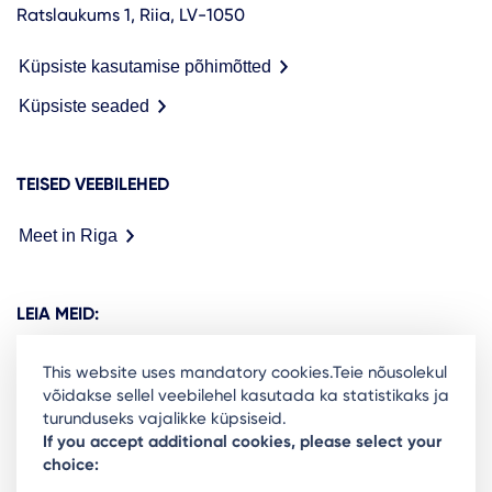
Ratslaukums 1, Riia, LV-1050
Küpsiste kasutamise põhimõtted
Küpsiste seaded
TEISED VEEBILEHED
Meet in Riga
LEIA MEID:
This website uses mandatory cookies.Teie nõusolekul
võidakse sellel veebilehel kasutada ka statistikaks ja
turunduseks vajalikke küpsiseid.
Ready to stay in the loop on Rigas business
If you accept additional cookies, please select your
choice:
community? Subscribe to our newsletter.