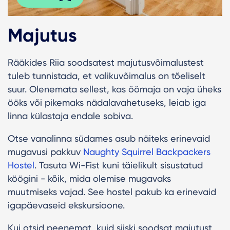
Majutus
Rääkides Riia soodsatest majutusvõimalustest
tuleb tunnistada, et valikuvõimalus on tõeliselt
suur. Olenemata sellest, kas öömaja on vaja üheks
ööks või pikemaks nädalavahetuseks, leiab iga
linna külastaja endale sobiva.
Otse vanalinna südames asub näiteks erinevaid
mugavusi pakkuv
Naughty Squirrel Backpackers
Hoste
l
. Tasuta Wi-Fist kuni täielikult sisustatud
köögini - kõik, mida olemise mugavaks
muutmiseks vajad. See hostel pakub ka erinevaid
igapäevaseid ekskursioone.
Kui otsid peenemat, kuid siiski soodsat majutust,