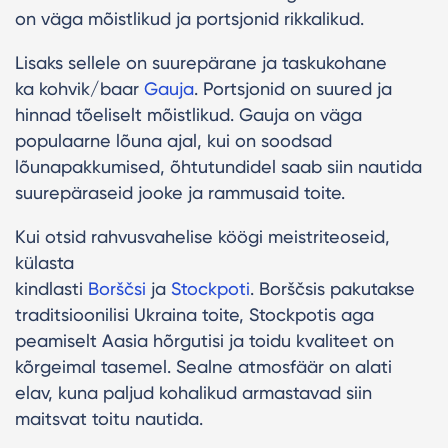
on väga mõistlikud ja portsjonid rikkalikud.
Lisaks sellele on suurepärane ja taskukohane
ka kohvik/baar
Gauja
. Portsjonid on suured ja
hinnad tõeliselt mõistlikud. Gauja on väga
populaarne lõuna ajal, kui on soodsad
lõunapakkumised, õhtutundidel saab siin nautida
suurepäraseid jooke ja rammusaid toite.
Kui otsid rahvusvahelise köögi meistriteoseid,
külasta
kindlasti
Borščsi
ja
Stockpoti
. Borščsis pakutakse
traditsioonilisi Ukraina toite, Stockpotis aga
peamiselt Aasia hõrgutisi ja toidu kvaliteet on
kõrgeimal tasemel. Sealne atmosfäär on alati
elav, kuna paljud kohalikud armastavad siin
maitsvat toitu nautida.