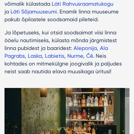
võimalik külastada
Läti Rahvusraamatukogu
ja
Läti Sõjamuuseumi
. Enamik linna muuseume
pakub õpilastele soodsamaid pileteid.
Ja lõpetuseks, kui otsid soodsaimat viisi linna
ööelu nautimiseks, külasta mõnda järgmistest
linna pubidest ja baaridest:
Aleponija
,
Ala
Pagrabs
,
Laska
,
Labietis
,
Nurme
,
Čē
. Neis
kohtades on mitmekülgne joogivalik ja paljudes
neist saab nautida elava muusikaga üritusi!