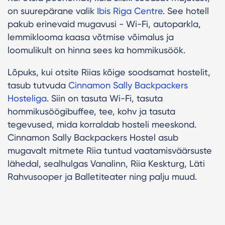
on suurepärane valik
Ibis Riga Centre
. See hotell
pakub erinevaid mugavusi - Wi-Fi, autoparkla,
lemmiklooma kaasa võtmise võimalus ja
loomulikult on hinna sees ka hommikusöök.
Lõpuks, kui otsite Riias kõige soodsamat hostelit,
tasub tutvuda
Cinnamon Sally Backpackers
Hosteliga
. Siin on tasuta Wi-Fi, tasuta
hommikusöögibuffee, tee, kohv ja tasuta
tegevused, mida korraldab hosteli meeskond.
Cinnamon Sally Backpackers Hostel asub
mugavalt mitmete Riia tuntud vaatamisväärsuste
lähedal, sealhulgas Vanalinn, Riia Keskturg, Läti
Rahvusooper ja Balletiteater ning palju muud.