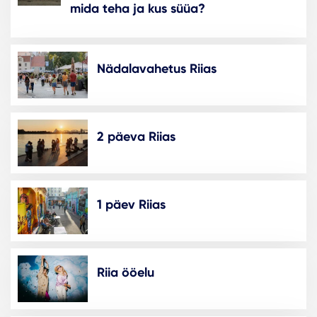
mida teha ja kus süüa?
Nädalavahetus Riias
2 päeva Riias
1 päev Riias
Riia ööelu