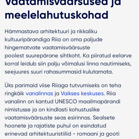
Vaatamisväärsused ja
meelelahutuskohad
Hämmastava arhitektuuri ja rikkaliku
kultuuripärandiga Riia on oma paljude
hingematvate vaatamisväärsuste
poolest suurepärane sihtkoht
.
Ka piiratud eelarve
korral leidub siin palju võimalusi linna nautimiseks,
seejuures suuri rahasummasid kulutamata.
Üks parimaid viise Riiaga tutvumiseks on teha
ringkäik
vanalinnas
ja
Vaikses keskuses
. Riia
vanalinn on kantud UNESCO maailmapärandi
nimistusse ja on kindlasti kohustuslike
vaatamisväärsuste seas esirinnas. Sealsete
hoonete ja rajatiste puhul on esindatud
erinevad arhitektuuristiilid - romaani ja gooti