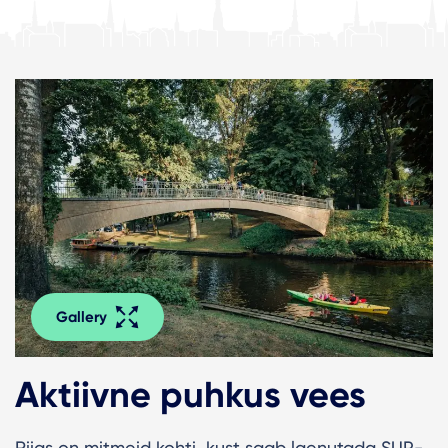
Gallery
Aktiivne puhkus vees
Riias on mitmeid kohti, kust saab laenutada SUP-