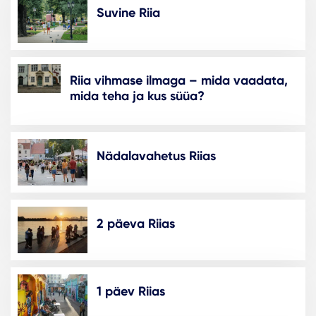
Suvine Riia
Riia vihmase ilmaga – mida vaadata,
mida teha ja kus süüa?
Nädalavahetus Riias
2 päeva Riias
1 päev Riias