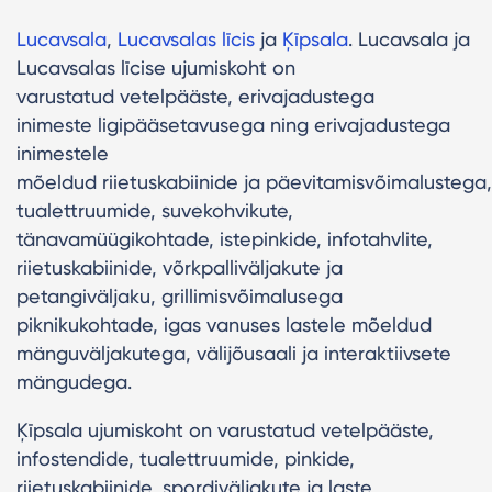
Lucavsala
,
Lucavsalas līcis
ja
Ķīpsala
. Lucavsala ja
Lucavsalas līcise ujumiskoht on
varustatud vetelpääste, erivajadustega
inimeste ligipääsetavusega ning erivajadustega
inimestele
mõeldud riietuskabiinide ja päevitamisvõimalustega,
tualettruumide, suvekohvikute,
tänavamüügikohtade, istepinkide, infotahvlite,
riietuskabiinide, võrkpalliväljakute ja
petangiväljaku, grillimisvõimalusega
piknikukohtade, igas vanuses lastele mõeldud
mänguväljakutega, välijõusaali ja interaktiivsete
mängudega.
Ķīpsala ujumiskoht on varustatud vetelpääste,
infostendide, tualettruumide, pinkide,
riietuskabiinide, spordiväljakute ja laste