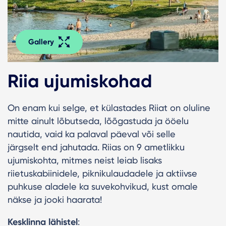
Gallery
Riia ujumiskohad
On enam kui selge, et külastades Riiat on oluline
mitte ainult lõbutseda, lõõgastuda ja ööelu
nautida, vaid ka palaval päeval või selle
järgselt end jahutada. Riias on 9 ametlikku
ujumiskohta, mitmes neist leiab lisaks
riietuskabiinidele, piknikulaudadele ja aktiivse
puhkuse aladele ka suvekohvikud, kust omale
näkse ja jooki haarata!
Kesklinna lähistel
: