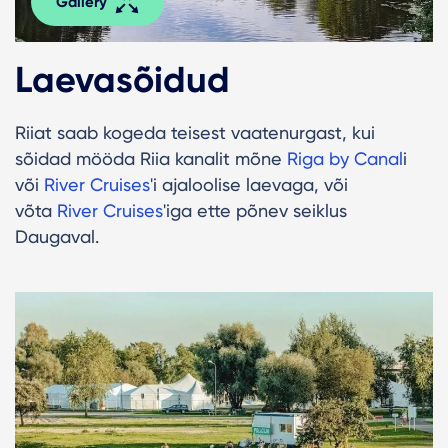
Gallery
Laevasõidud
Riiat saab kogeda teisest vaatenurgast, kui
sõidad mööda Riia kanalit mõne
Riga by Canal
i
või
River Cruises
'i ajaloolise laevaga, või
võta
River Cruises
'iga ette põnev seiklus
Daugaval.