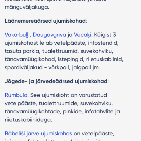
mänguväljakuga.
Läänemereäärsed ujumiskohad
:
Vakarbuļļi
,
Daugavgrīva
ja
Vecāķi
. Kõigist 3
ujumiskohast leiab vetelpääste, infostendid,
tasuta parkla, tualettruumid, suvekohviku,
tänavamüügikohad, istepingid, riietuskabiinid,
spordiväljakud - võrkpall, jalgpall jm.
Jõgede- ja järvedeäärsed ujumiskohad
:
Rumbula
. See ujumiskoht on varustatud
vetelpääste, tualettruumide, suvekohviku,
tänavamüügikohtade, pinkide, infotahvlite ja
riietuskabiinidega.
Bābelīši järve ujumiskohas
on vetelpääste,