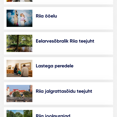
Riia ööelu
Eelarvesõbralik Riia teejuht
Lastega peredele
Riia jalgrattasõidu teejuht
Riia jooksurajad