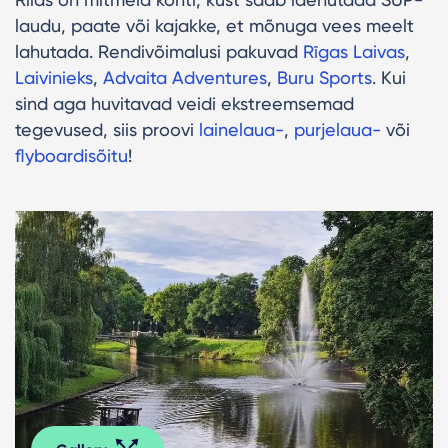
laudu, paate või kajakke, et mõnuga vees meelt
lahutada. Rendivõimalusi pakuvad
Rīgas Laivas
,
Laivinieks
,
Advaita Adventures
,
Buru Sports
. Kui
sind aga huvitavad veidi ekstreemsemad
tegevused, siis proovi
lainelaua-
,
purjelaua-
või
flyboardisõitu
!