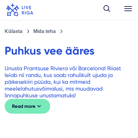
Külasta
Mida teha
Puhkus vee ääres
Unusta Prantsuse Riviera või Barcelona! Riiast
leiab nii randu, kus saab rahulikult ujuda ja
päikesekiiri püüda, kui ka mitmeid
meelelahutusvõimalusi, mis muudavad
linnapuhkuse unustamatuks!
Read more