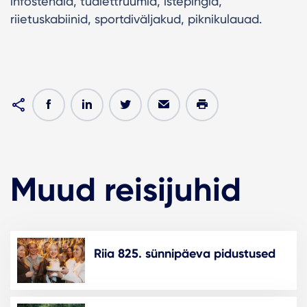
infostendid, tualettruumid, istepingid,
riietuskabiinid, sportdiväljakud, piknikulauad.
Muud reisijuhid
Riia 825. sünnipäeva pidustused