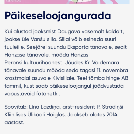
Päikeseloojangurada
Kui alustad jooksmist Daugava vasemalt kaldalt,
jookse üle Vanšu silla. Sillal võib esineda suuri
tuuleiile. Seejärel suundu Eksporta tänavale, sealt
Hanzase tänavale, mööda Hanzas
Peronsi kultuurihoonest. Jõudes Kr. Valdemāra
tänavale suundu mööda seda tagasi 11. novembra
krastmalal asuvale Kivisillale. Teel tõmba hinge AB
tammil, kust saab päikeseloojangul jäädvustada
vapustavaid fotohetki.
Soovitab: Līna Lazdiņa, arst-resident P. Stradiņši
Kliinilises Ülikooli Haiglas. Jookseb alates 2014.
aastast.