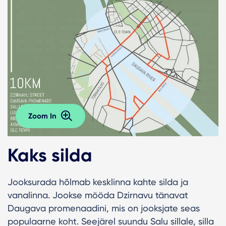
Zoom In
Kaks silda
Jooksurada hõlmab kesklinna kahte silda ja
vanalinna. Jookse mööda Dzirnavu tänavat
Daugava promenaadini, mis on jooksjate seas
populaarne koht. Seejärel suundu Salu sillale, silla