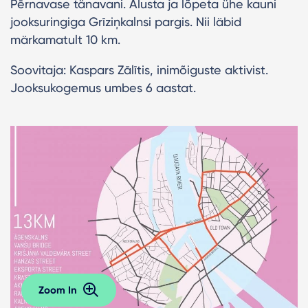
Pērnavase tänavani. Alusta ja lõpeta ühe kauni
jooksuringiga Grīziņkalnsi pargis. Nii läbid
märkamatult 10 km.
Soovitaja: Kaspars Zālītis, inimõiguste aktivist.
Jooksukogemus umbes 6 aastat.
Zoom In