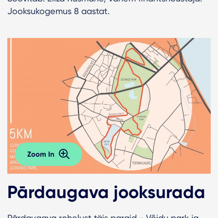
Jooksukogemus 8 aastat.
Zoom In
Pārdaugava jooksurada
Pārdaugava rohelust täis pargid - Võidu park ja