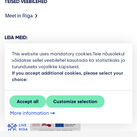
TEISED VEEBILEHED
Meet in Riga
LEIA MEID:
This website uses mandatory cookies.Teie nõusolekul
võidakse sellel veebilehel kasutada ka statistikaks ja
turunduseks vajalikke küpsiseid.
Ready to stay in the loop on Rigas business
If you accept additional cookies, please select your
choice:
community? Subscribe to our newsletter.
Sign Up
Accept all
Customize selection
More information