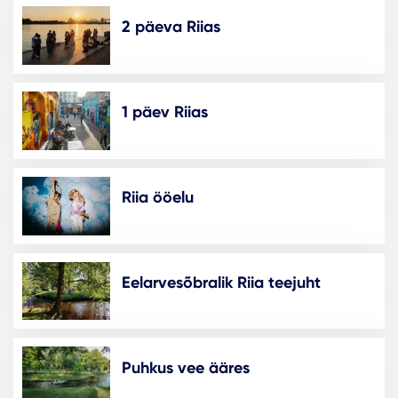
2 päeva Riias
1 päev Riias
Riia ööelu
Eelarvesõbralik Riia teejuht
Puhkus vee ääres