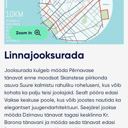
Zoom In
Linnajooksurada
Jooksurada kulgeb mööda Pērnavase
tänavat enne moodsat Skanstese piirkonda
asuva Suure kalmistu rahuliku roheluseni, kus võib
kohata ka palju teisi jooksjaid. Sealt pööra edasi
Vaikse keskuse poole, kus võib joostes nautida ka
elegantset juugendarhitektuuri. Seejärel jookse
mööda Dzirnavu tänavat tagasi kesklinna Kr.
Barona tänavani ja mööda seda tänavat edasi