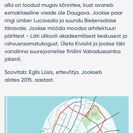
alla on loodud mugav kõnnitee, kust avaneb
esmaklassiline vaade üle Daugava. Jookse paar
ringi ümber Lucavsala ja suundu Bieķensalase
tänavale. Jookse mööda moodsa arhitektuuri
pärlitest - Läti ülikooli akadeemilisest keskusest ja
rahvusraamatukogust. Ületa Kivisild ja jookse läbi
vanalinna suurejoonelise finišini Vabadussamba
jalamil.
Soovitab: Eglīs Lūsis, ettevõtja. Jookseb
alates 2015. aastast.