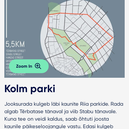
Zoom In
Kolm parki
Jooksurada kulgeb läbi kaunite Riia parkide. Rada
algab Tērbatase tänaval ja viib Stabu tänavale.
Kuna tee on veidi kaldus, saab õhtuti joosta
kaunile päikeseloojangule vastu. Edasi kulgeb