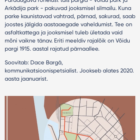
Arkādija park - pakuvad jooksmisel silmailu. Kuna
parke kaunistavad vahtrad, pärnad, sakurad, saab
joostes jälgida aastaaegade vaheldumist. Tee on
asfaltkattega ja jooksmisel tuleb ületada vaid
mõni vaikne tänav. Eriti meeldiv rajalõik on Võidu
pargi 1915. aastal rajatud pärnaallee.
Soovitab: Dace Bargā,
kommunikatsioonispetsialist. Jookseb alates 2020.
aasta jaanuarist.