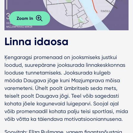
Zoom In
Linna idaosa
Ķengaragsi promenaad on jooksmiseks justkui
loodud, suurepärane jooksurada linnakeskkonnas
looduse tunnetamiseks. Jooksurada kulgeb
mööda Daugava jõge kuni Mazjumprava mõisa
varemeteni. Ühelt poolt ümbritseb seda mets,
teiselt poolt Daugava jõgi. Teel võib sagedasti
kohata jõele kogunevaid luigeparvi. Soojal ajal
võib promenaadil kohata palju teisi sportlasi, mida
võib võtta ka täiendava motivatsiooniannusena.
Soovitab: Elīza Rušmane, vanem finantsnõustaja.