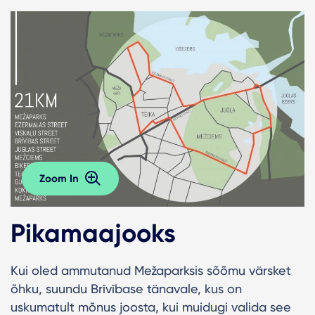
Zoom In
Pikamaajooks
Kui oled ammutanud Mežaparksis sõõmu värsket
õhku, suundu Brīvībase tänavale, kus on
uskumatult mõnus joosta, kui muidugi valida see