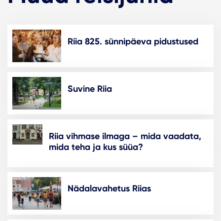
Riia 825. sünnipäeva pidustused
Suvine Riia
Riia vihmase ilmaga – mida vaadata,
mida teha ja kus süüa?
Nädalavahetus Riias