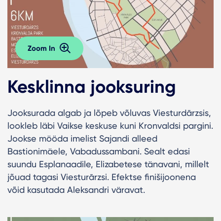
Zoom In
Kesklinna jooksuring
Jooksurada algab ja lõpeb võluvas Viesturdārzsis,
lookleb läbi Vaikse keskuse kuni Kronvaldsi pargini.
Jookse mööda imelist Sajandi alleed
Bastionimäele, Vabadussambani. Sealt edasi
suundu Esplanaadile, Elizabetese tänavani, millelt
jõuad tagasi Viesturārzsi. Efektse finišijoonena
võid kasutada Aleksandri väravat.