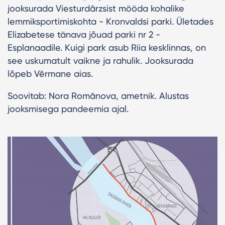
jooksurada Viesturdārzsist mööda kohalike
lemmiksportimiskohta - Kronvaldsi parki. Ületades
Elizabetese tänava jõuad parki nr 2 -
Esplanaadile. Kuigi park asub Riia kesklinnas, on
see uskumatult vaikne ja rahulik. Jooksurada
lõpeb Vērmane aias.
Soovitab: Nora Romānova, ametnik. Alustas
jooksmisega pandeemia ajal.