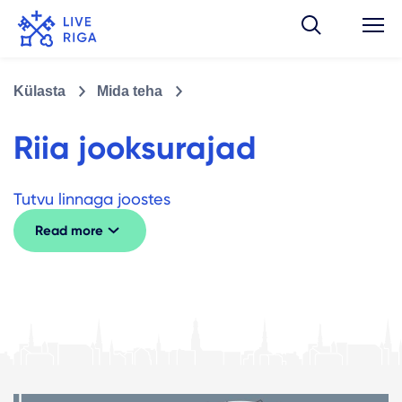
Külasta
Mida teha
Riia jooksurajad
Tutvu linnaga joostes
Read more