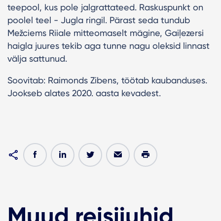
teepool, kus pole jalgrattateed. Raskuspunkt on
poolel teel - Jugla ringil. Pärast seda tundub
Mežciems Riiale mitteomaselt mägine, Gaiļezersi
haigla juures tekib aga tunne nagu oleksid linnast
välja sattunud.
Soovitab: Raimonds Zibens, töötab kaubanduses.
Jookseb alates 2020. aasta kevadest.
Muud reisijuhid