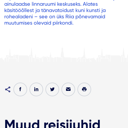
ainulaadse linnaruumi keskuseks. Alates
käsitööõllest ja tänavatoidust kuni kunsti ja
rohealadeni – see on üks Riia põnevamaid
muutumises olevaid piirkondi.
Muud reisijuhid