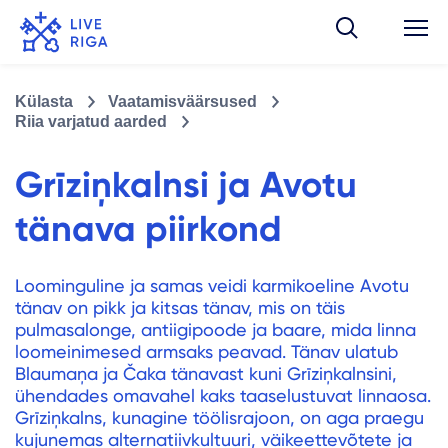
Külasta
Vaatamisväärsused
Riia varjatud aarded
Grīziņkalnsi ja Avotu
tänava piirkond
Loominguline ja samas veidi karmikoeline Avotu
tänav on pikk ja kitsas tänav, mis on täis
pulmasalonge, antiigipoode ja baare, mida linna
loomeinimesed armsaks peavad. Tänav ulatub
Blaumaņa ja Čaka tänavast kuni Grīziņkalnsini,
ühendades omavahel kaks taaselustuvat linnaosa.
Grīziņkalns, kunagine töölisrajoon, on aga praegu
kujunemas alternatiivkultuuri, väikeettevõtete ja