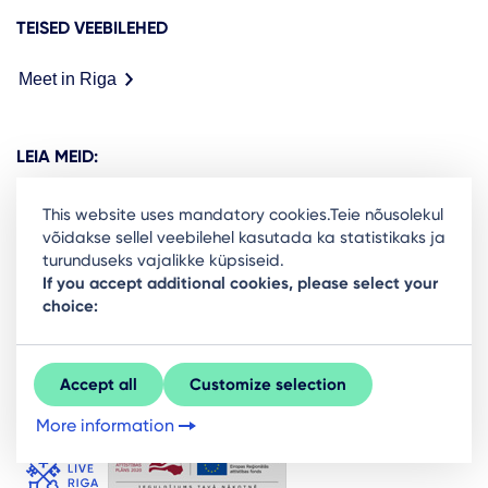
TEISED VEEBILEHED
Meet in Riga
LEIA MEID:
This website uses mandatory cookies.Teie nõusolekul
võidakse sellel veebilehel kasutada ka statistikaks ja
turunduseks vajalikke küpsiseid.
Ready to stay in the loop on Rigas business
If you accept additional cookies, please select your
choice:
community? Subscribe to our newsletter.
Sign Up
Accept all
Customize selection
More information