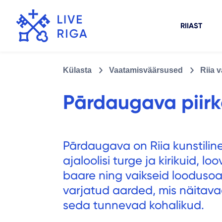
RIIAST
Külasta
Vaatamisväärsused
Riia 
Pārdaugava piir
Pārdaugava on Riia kunstiline,
ajaloolisi turge ja kirikuid, 
baare ning vaikseid loodusoa
varjatud aarded, mis näitavad
seda tunnevad kohalikud.