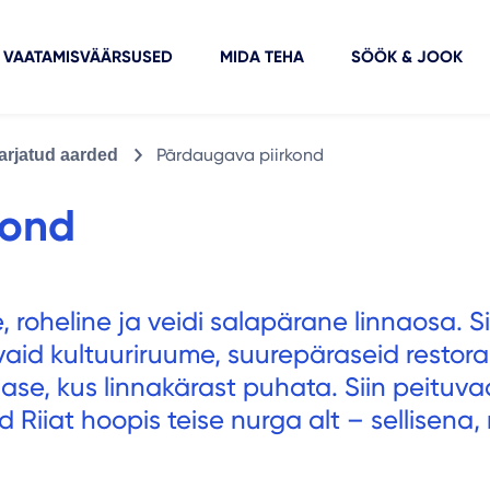
VAATAMISVÄÄRSUSED
MIDA TEHA
SÖÖK & JOOK
Pārdaugava piirkond
varjatud aarded
kond
 roheline ja veidi salapärane linnaosa. Si
loovaid kultuuriruume, suurepäraseid restor
ase, kus linnakärast puhata. Siin peituva
 Riiat hoopis teise nurga alt – sellisena