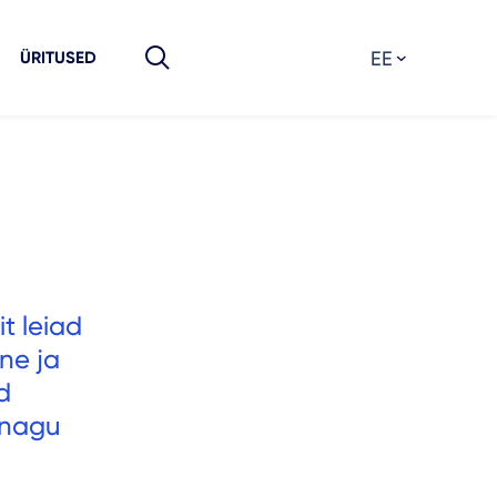
EE
ÜRITUSED
it leiad
ane ja
d
, nagu