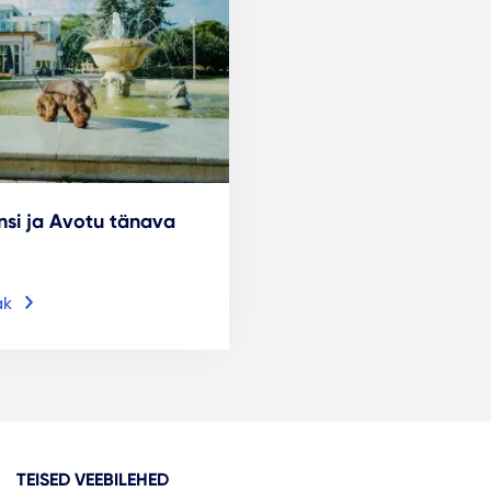
lnsi ja Avotu tänava
āk
TEISED VEEBILEHED