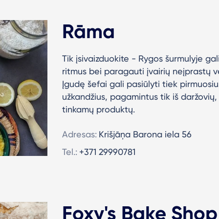
Rāma
Tik įsivaizduokite - Rygos šurmulyje galit
ritmus bei paragauti įvairių neįprastų 
Įgudę šefai gali pasiūlyti tiek pirmuosi
užkandžius, pagamintus tik iš daržovių
tinkamų produktų.
Adresas:
Krišjāņa Barona iela 56
Tel.:
+371 29990781
Foxy's Bake Shop