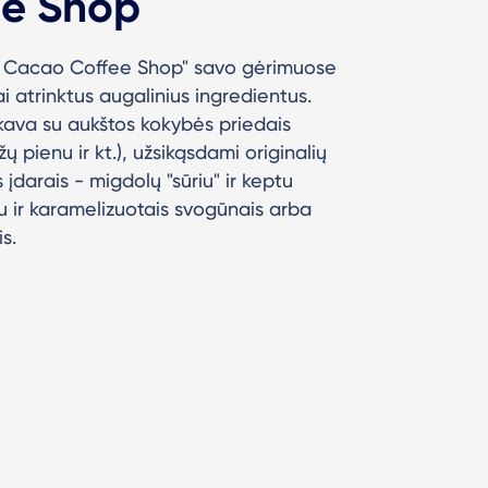
ee Shop
E Cacao Coffee Shop" savo gėrimuose
i atrinktus augalinius ingredientus.
kava su aukštos kokybės priedais
žų pienu ir kt.), užsikąsdami originalių
s įdarais - migdolų "sūriu" ir keptu
u ir karamelizuotais svogūnais arba
s.