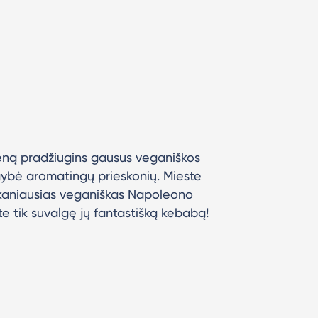
vieną pradžiugins gausus veganiškos
gybė aromatingų prieskonių. Mieste
 skaniausias veganiškas Napoleono
e tik suvalgę jų fantastišką kebabą!