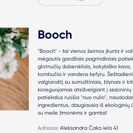
Booch
"Booch" - tai vienos šeimos įkurta ir v
mėgautis gardžiais pagrindiniais patieka
glotnučių dubenėliais, kokybiška kava, 
kombučia ir vandens kefyru. Šeštadienia
valgiaraštį su sumuštiniais, blynais ir ki
koreguojamas atsižvelgiant į sezoninių 
patiekalus ruošia "nuo nulio", naudoda
ingredientus, daugiausia iš ekologinių 
su meile žmonėms ir gamtai!
Adresas:
Aleksandra Čaka iela 41