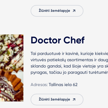
Žiūrėti žemėlapyje
Doctor Chef
Tai parduotuvė ir kavinė, kurioje kiek
virtuvės patiekalų asortimentas ir dau
sklando gandai, kad šioje vietoje yra
pyragas, tačiau jo paragauti turėtumėt
Adresas:
Tallinas iela 62
Žiūrėti žemėlapyje