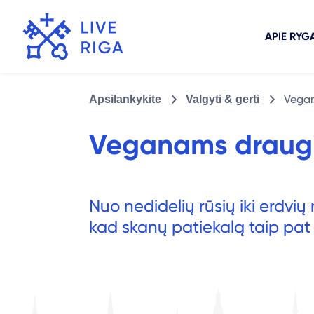
APIE RYG
Vegan
Apsilankykite
Valgyti & gerti
Veganams draug
Nuo nedidelių rūsių iki erdvi
kad skanų patiekalą taip pat 