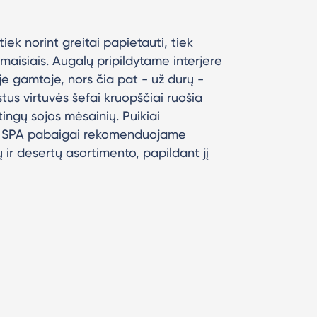
iek norint greitai papietauti, tiek
imaisiais. Augalų pripildytame interjere
loje gamtoje, nors čia pat - už durų -
us virtuvės šefai kruopščiai ruošia
tingų sojos mėsainių. Puikiai
to SPA pabaigai rekomenduojame
ir desertų asortimento, papildant jį