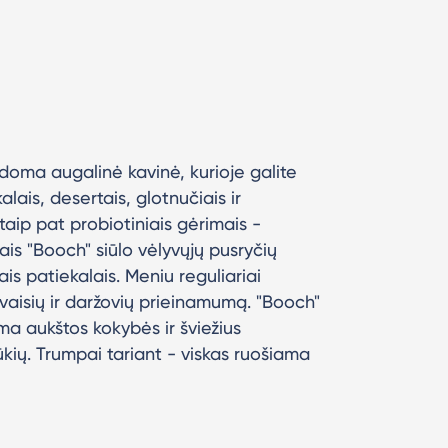
aldoma augalinė kavinė, kurioje galite
lais, desertais, glotnučiais ir
taip pat probiotiniais gėrimais -
is "Booch" siūlo vėlyvųjų pusryčių
tais patiekalais. Meniu reguliariai
vaisių ir daržovių prieinamumą. "Booch"
ma aukštos kokybės ir šviežius
ūkių. Trumpai tariant - viskas ruošiama