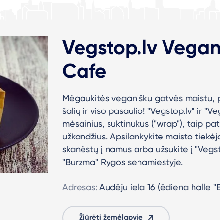
Vegstop.lv Vega
Cafe
Mėgaukitės veganišku gatvės maistu, pa
šalių ir viso pasaulio! "Vegstop.lv" ir 
mėsainius, suktinukus ("wrap"), taip pat
užkandžius. Apsilankykite maisto tiekėjo
skanėstų į namus arba užsukite į "Vegs
"Burzma" Rygos senamiestyje.
Adresas:
Audēju iela 16 (ēdiena halle "
Žiūrėti žemėlapyje