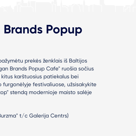
n Brands Popup
žymėtu prekės ženklais iš Baltijos
"Vegan Brands Popup Cafe" ruošia sočius
 kitus karštuosius patiekalus bei
 furgonėlyje festivaliuose, užsisakykite
top" stendą modernioje maisto salėje
Burzma" t/c Galerija Centrs)