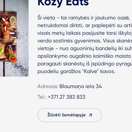
Kozy Eats
Ši vieta - tai ramybės ir jaukumo oazė, t
netrukdomai dirbti, ar paplepėti su art
visais metų laikais pasijusite tarsi išky
verda sostinės gyvenimas. Visus skanėst
vietoje - nuo aguoninių bandelių iki sul
apsilankymo augalinio kaimiško mais
paragauti skanėstų iš įspūdingo pyragų 
puodeliu gardžios "Kalve" kavos.
Adresas:
Blaumaņa iela 34
Tel.:
+371 27 383 833
Žiūrėti žemėlapyje