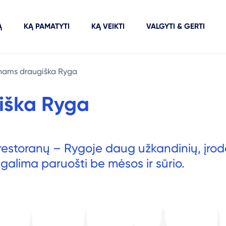
Ą
KĄ PAMATYTI
KĄ VEIKTI
VALGYTI & GERTI
ams draugiška Ryga
iška Ryga
ų restoranų – Rygoje daug užkandinių, įrod
galima paruošti be mėsos ir sūrio.