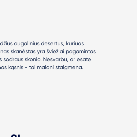
rdžius augalinius desertus, kuriuos
vienas skanėstas yra šviežiai pagamintas
nas sodraus skonio. Nesvarbu, ar esate
nas kąsnis - tai maloni staigmena.