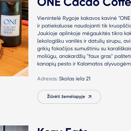
ONE Cacao Coff
Vienintelė Rygoje kakavos kavinė "ON
ir patiekaluose naudojanti tik kruopščia
Jaukioje aplinkoje mėgaukitės tikra ka
(ekologišku vanilės ir datulių sirupu, avi
grikių fokačijos sumuštiniu su karališkai
moliūgu, anakardžių "faux gras" paštet
kanapių pesto ir Kalamatos alyvuogėmi
Adresas:
Skolas iela 21
Žiūrėti žemėlapyje