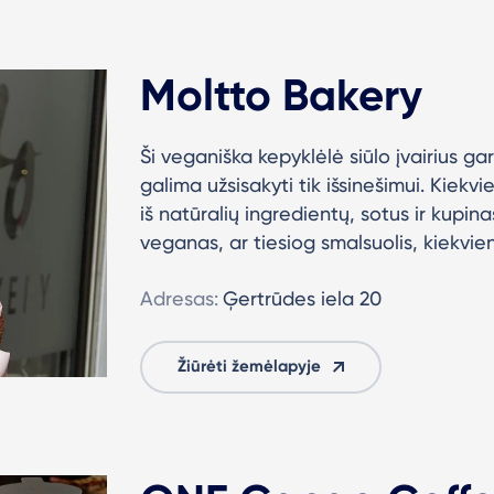
Moltto Bakery
Ši veganiška kepyklėlė siūlo įvairius ga
galima užsisakyti tik išsinešimui. Kiek
iš natūralių ingredientų, sotus ir kupi
veganas, ar tiesiog smalsuolis, kiekvie
Adresas:
Ģertrūdes iela 20
Žiūrėti žemėlapyje