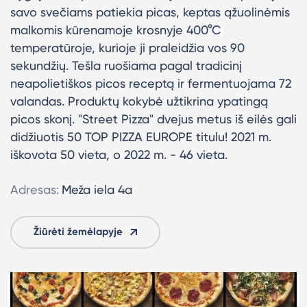
savo svečiams patiekia picas, keptas ąžuolinėmis
malkomis kūrenamoje krosnyje 400°C
temperatūroje, kurioje ji praleidžia vos 90
sekundžių. Tešla ruošiama pagal tradicinį
neapolietiškos picos receptą ir fermentuojama 72
valandas. Produktų kokybė užtikrina ypatingą
picos skonį. "
Street Pizza" dvejus metus iš eilės gali
didžiuotis 50 TOP PIZZA EUROPE titulu! 2021 m.
iškovota 50 vieta, o 2022 m. - 46 vieta.
Adresas:
Meža iela 4a
Žiūrėti žemėlapyje