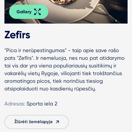
Gallery
Zefīrs
"Pica ir nerūpestingumas" - taip apie save rašo
pats "Zefīrs".
Ir nemeluoja, nes nuo pat atidarymo
tai vis dar yra viena populiariausių susitikimų ir
vakarėlių vietų Rygoje, viliojanti tiek trokštančius
aromatingos picos, tiek norinčius tiesiog
atsipalaiduoti nuo kasdienių rūpesčių.
Adresas:
Sporta iela 2
Žiūrėti žemėlapyje