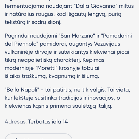
fermentuojama naudojant "Dalla Giovanna" miltus
ir natūralius raugus, kad išgautų lengvą, purią
tekstūrą ir sodrų skonį.
Pagrindui naudojami "San Marzano" ir "Pomodorini
del Piennolo" pomidorai, augantys Vezuvijaus
vulkaninėje dirvoje ir suteikiantys kiekvienai picai
tikrą neapolietišką charakterį. Kepimas
modernioje "Moretti" krosnyje tobulai
išlaiko traškumą, kvapnumą ir šilumą.
"Bella Napoli" - tai patirtis, ne tik valgis. Tai vieta,
kur lėkštėje susitinka tradicijos ir inovacijos, o
kiekvienas kąsnis primena saulėtąją Italiją.
Adresas:
Tērbatas iela 14