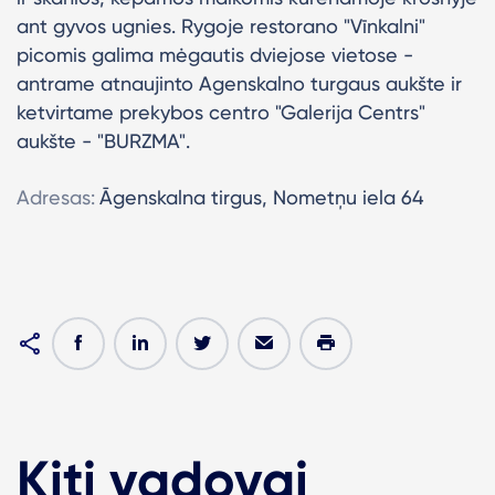
ant gyvos ugnies.
Rygoje restorano "Vīnkalni"
picomis galima mėgautis dviejose vietose -
antrame atnaujinto Agenskalno turgaus aukšte ir
ketvirtame prekybos centro "Galerija Centrs"
aukšte - "BURZMA".
Adresas:
Āgenskalna tirgus, Nometņu iela 64
Kiti vadovai