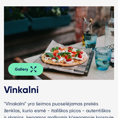
Gallery
Vīnkalni
"
Vīnakalni" yra šeimos puoselėjamas prekės
ženklas, kurio esmė - itališkos picos - autentiškos
ir skanios, kepamos malkomis kūrenamoje krosnyje