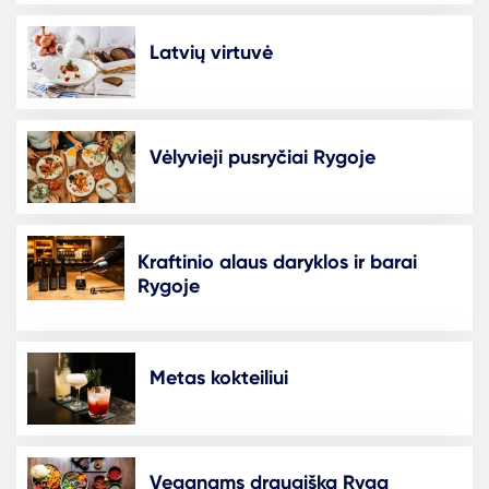
Latvių virtuvė
Vėlyvieji pusryčiai Rygoje
Kraftinio alaus daryklos ir barai
Rygoje
Metas kokteiliui
Veganams draugiška Ryga