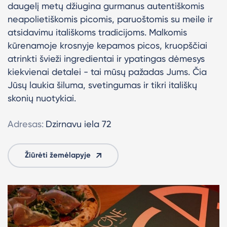
daugelį metų džiugina gurmanus autentiškomis
neapolietiškomis picomis, paruoštomis su meile ir
atsidavimu itališkoms tradicijoms. M
alkomis
kūrenamoje krosnyje kepamos picos, kruopščiai
atrinkti švieži ingredientai ir ypatingas dėmesys
kiekvienai detalei - tai mūsų pažadas Jums. Čia
Jūsų laukia šiluma, svetingumas ir tikri itališkų
skonių nuotykiai.
Adresas:
Dzirnavu iela 72
Žiūrėti žemėlapyje