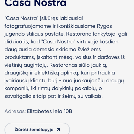
Casa Nostra
"Casa Nostra" įsikūręs labiausiai
fotografuojamame ir ikoniškiausiame Rygos
jugendo stiliaus pastate.
Restorano lankytojai gali
didžiuotis, kad "Casa Nostra" virtuvėje kasdien
daugiausia dėmesio skiriama šviežiems
produktams, įskaitant mėsą, vaisius ir daržoves iš
vietinių augintojų. Restoranas siūlo jaukią,
draugišką ir eklektišką aplinką, kuri pritraukia
įvairiausių klientų būrį - nuo juokaujančių draugų
kompanijų iki rimtų dalykinių pokalbių, o
savaitgaliais taip pat ir šeimų su vaikais.
Adresas:
Elizabetes iela 10B
Žiūrėti žemėlapyje