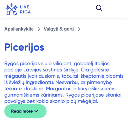
Apsilankykite
Valgyti & gerti
Picerijos
Rygos picerijos siūlo viliojantį gabalėlį Italijos
pačioje Latvijos sostinės širdyje. Čia galėsite
mėgautis įvairiausiomis, tobulai iškeptomis picomis
iš šviežių ingredientų. Nesvarbu, ar pirmenybę
teikiate klasikinei Margaritai ar kūrybiškesniems
gurmaniškiems kūriniams, Rygos picerijose skaniai
pavalgys bet kokio skonio picų mėgėjai.
Read more