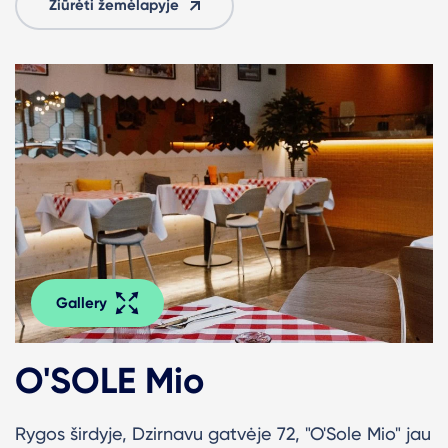
Žiūrėti žemėlapyje
Gallery
O'SOLE Mio
Rygos širdyje, Dzirnavu gatvėje 72, "O'Sole Mio" jau