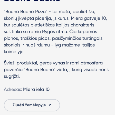
"Buono Buono Pizza" - tai maža, apulietiškų
skonių įkvėpta picerija, įsikūrusi Miera gatvėje 10,
kur saulėtas pietietiškas Italijos charakteris
susitinka su ramiu Rygos ritmu.
Čia kepamos
plonos, traškios picos, pasižyminčios turtingais
skoniais ir nuoširdumu - lyg mažame Italijos
kaimelyje.
Švieži produktai, geras vynas ir rami atmosfera
paverčia "Buono Buono" vieta, į kurią visada norisi
sugrįžti.
Adresas:
Miera iela 10
Žiūrėti žemėlapyje