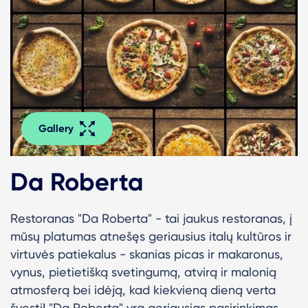
Gallery
Da Roberta
Restoranas "Da Roberta" - tai jaukus restoranas, į
mūsų platumas atnešęs geriausius italų kultūros ir
virtuvės patiekalus - skanias picas ir makaronus,
vynus, pietietišką svetingumą, atvirą ir malonią
atmosferą bei idėją, kad kiekvieną dieną verta
švęsti! "
Da Roberta" yra geriausias pasirinkimas