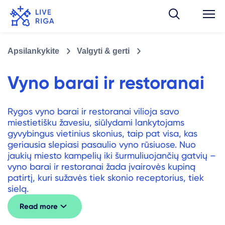
Apsilankykite
Valgyti & gerti
Vyno barai ir restoranai
Rygos vyno barai ir restoranai vilioja savo
miestietišku žavesiu, siūlydami lankytojams
gyvybingus vietinius skonius, taip pat visa, kas
geriausia slepiasi pasaulio vyno rūsiuose. Nuo
jaukių miesto kampelių iki šurmuliuojančių gatvių –
vyno barai ir restoranai žada įvairovės kupiną
patirtį, kuri sužavės tiek skonio receptorius, tiek
sielą.
Read more