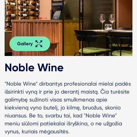
Gallery
Noble Wine
"Noble Wine" dirbantys profesionalai mielai padės
išsirinkti vyną ir prie jo derantį maistą. Čia turėsite
galimybę sužinoti visas smulkmenas apie
kiekvieną vyno butelį, jo kilmę, bruožus, skonio
niuansus. Be to, svarbu tai, kad "Noble Wine"
meniu siūlomi patiekalai išryškina, o ne užgožia
vynus, kuriais mėgausitės.