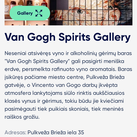
Gallery
Van Gogh Spirits Gallery
Neseniai atsivėręs vyno ir alkoholinių gėrimų baras
"Van Gogh Spirits Gallery" gali pasigirti meniška
erdve, persmelkta rafinuoto vyno aromatais. Baras
įsikūręs pačiame miesto centre, Pulkveža Brieža
gatvėje, o Vincento van Gogo darbų įkvėpta
atmosfera lankytojams siūlo rinktis aukščiausios
klasės vynus ir gėrimus, tokiu būdu jie kviečiami
pasimėgauti tiek puikiais skoniais, tiek meninės
raiškos grožiu.
Adresas:
Pulkveža Brieža iela 35