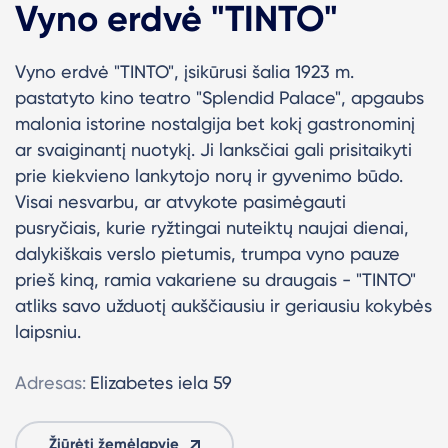
Vyno erdvė "TINTO"
Vyno erdvė "TINTO", įsikūrusi šalia 1923 m.
pastatyto kino teatro "Splendid Palace", apgaubs
malonia istorine nostalgija bet kokį gastronominį
ar svaiginantį nuotykį. Ji lanksčiai gali prisitaikyti
prie kiekvieno lankytojo norų ir gyvenimo būdo.
Visai nesvarbu, ar atvykote pasimėgauti
pusryčiais, kurie ryžtingai nuteiktų naujai dienai,
dalykiškais verslo pietumis, trumpa vyno pauze
prieš kiną, ramia vakariene su draugais - "TINTO"
atliks savo užduotį aukščiausiu ir geriausiu kokybės
laipsniu.
Adresas:
Elizabetes iela 59
Žiūrėti žemėlapyje