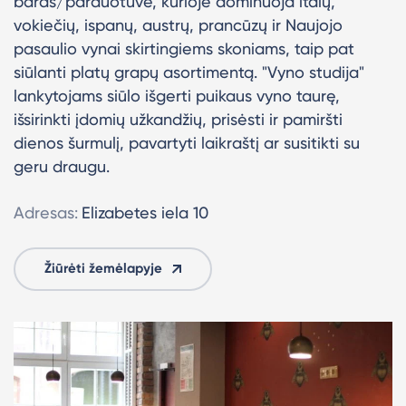
baras/parduotuvė, kurioje dominuoja italų,
vokiečių, ispanų, austrų, prancūzų ir Naujojo
pasaulio vynai skirtingiems skoniams, taip pat
siūlanti platų grapų asortimentą. "Vyno studija"
lankytojams siūlo išgerti puikaus vyno taurę,
išsirinkti įdomių užkandžių, prisėsti ir pamiršti
dienos šurmulį, pavartyti laikraštį ar susitikti su
geru draugu.
Adresas:
Elizabetes iela 10
Žiūrėti žemėlapyje