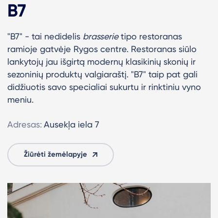
B7
"B7" - tai nedidelis
brasserie
tipo restoranas
ramioje gatvėje Rygos centre. Restoranas siūlo
lankytojų jau išgirtą modernų klasikinių skonių ir
sezoninių produktų valgiaraštį. "B7" taip pat gali
didžiuotis savo specialiai sukurtu ir rinktiniu vyno
meniu.
Adresas:
Ausekļa iela 7
Žiūrėti žemėlapyje