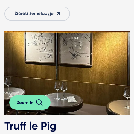
Žiūrėti žemėlapyje
Zoom In
Truff le Pig