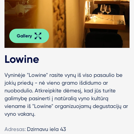
Gallery
Lowine
Vyninėje "Lowine" rasite vynų iš viso pasaulio be
jokių priedų - nė vieno gramo išdidumo ar
nuobodulio. Atkreipkite dėmesį, kad jūs turite
galimybę pasinerti į natūralią vyno kultūrą
viename iš "Lowine" organizuojamų degustacijų ar
vyno vakarų.
Adresas:
Dzirnavu iela 43