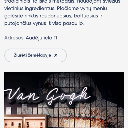
tradiciniais itališkais metodais, naudojant šviežius
vietinius ingredientus. Plačiame vynų meniu
galėsite rinktis raudonuosius, baltuosius ir
putojančius vynus iš viso pasaulio.
Adresas:
Audēju iela 11
Žiūrėti žemėlapyje