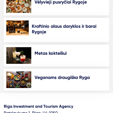
Vėlyvieji pusryčiai Rygoje
Kraftinio alaus daryklos ir barai
Rygoje
Metas kokteiliui
Veganams draugiška Ryga
Riga Investment and Tourism Agency
Ratslaukums 1, Rīga, LV-1050