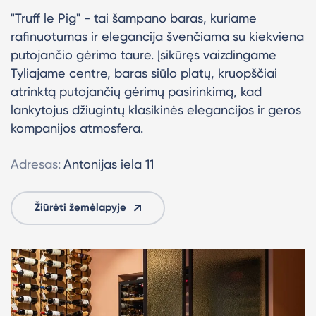
"Truff le Pig" - tai šampano baras, kuriame
rafinuotumas ir elegancija švenčiama su kiekviena
putojančio gėrimo taure. Įsikūręs vaizdingame
Tyliajame centre, baras siūlo platų, kruopščiai
atrinktą putojančių gėrimų pasirinkimą, kad
lankytojus džiugintų klasikinės elegancijos ir geros
kompanijos atmosfera.
Adresas:
Antonijas iela 11
Žiūrėti žemėlapyje