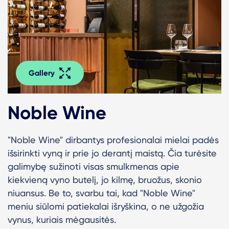
Gallery
Noble Wine
"Noble Wine" dirbantys profesionalai mielai padės
išsirinkti vyną ir prie jo derantį maistą. Čia turėsite
galimybę sužinoti visas smulkmenas apie
kiekvieną vyno butelį, jo kilmę, bruožus, skonio
niuansus. Be to, svarbu tai, kad "Noble Wine"
meniu siūlomi patiekalai išryškina, o ne užgožia
vynus, kuriais mėgausitės.