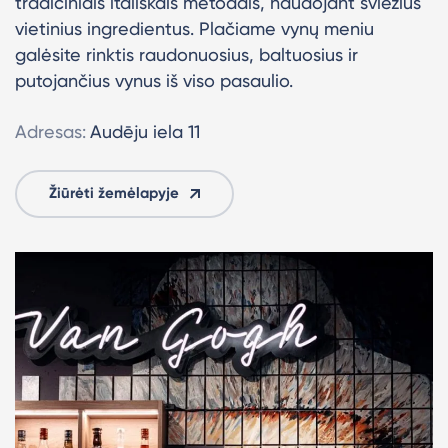
tradiciniais itališkais metodais, naudojant šviežius
vietinius ingredientus. Plačiame vynų meniu
galėsite rinktis raudonuosius, baltuosius ir
putojančius vynus iš viso pasaulio.
Adresas:
Audēju iela 11
Žiūrėti žemėlapyje