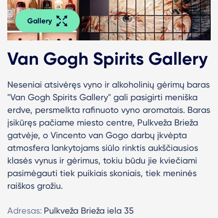
Gallery
Van Gogh Spirits Gallery
Neseniai atsivėręs vyno ir alkoholinių gėrimų baras
"Van Gogh Spirits Gallery" gali pasigirti meniška
erdve, persmelkta rafinuoto vyno aromatais. Baras
įsikūręs pačiame miesto centre, Pulkveža Brieža
gatvėje, o Vincento van Gogo darbų įkvėpta
atmosfera lankytojams siūlo rinktis aukščiausios
klasės vynus ir gėrimus, tokiu būdu jie kviečiami
pasimėgauti tiek puikiais skoniais, tiek meninės
raiškos grožiu.
Adresas:
Pulkveža Brieža iela 35