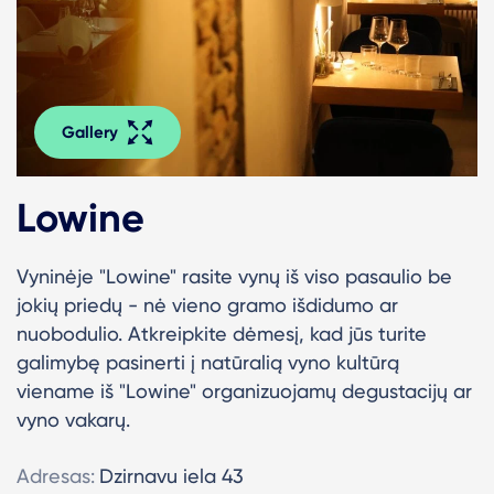
Gallery
Lowine
Vyninėje "Lowine" rasite vynų iš viso pasaulio be
jokių priedų - nė vieno gramo išdidumo ar
nuobodulio. Atkreipkite dėmesį, kad jūs turite
galimybę pasinerti į natūralią vyno kultūrą
viename iš "Lowine" organizuojamų degustacijų ar
vyno vakarų.
Adresas:
Dzirnavu iela 43