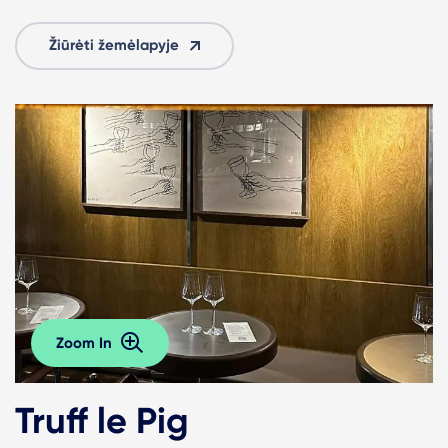
Žiūrėti žemėlapyje
Zoom In
Truff le Pig