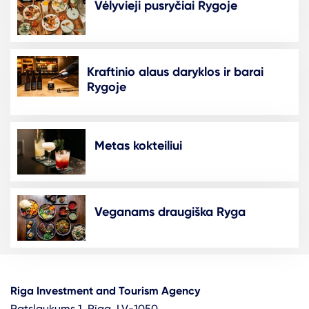
Vėlyvieji pusryčiai Rygoje
Kraftinio alaus daryklos ir barai
Rygoje
Metas kokteiliui
Veganams draugiška Ryga
Riga Investment and Tourism Agency
Ratslaukums 1, Rīga, LV-1050