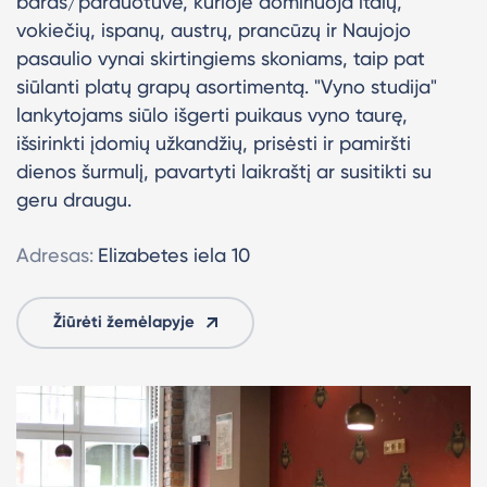
baras/parduotuvė, kurioje dominuoja italų,
vokiečių, ispanų, austrų, prancūzų ir Naujojo
pasaulio vynai skirtingiems skoniams, taip pat
siūlanti platų grapų asortimentą. "Vyno studija"
lankytojams siūlo išgerti puikaus vyno taurę,
išsirinkti įdomių užkandžių, prisėsti ir pamiršti
dienos šurmulį, pavartyti laikraštį ar susitikti su
geru draugu.
Adresas:
Elizabetes iela 10
Žiūrėti žemėlapyje