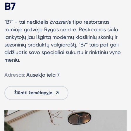
B7
"B7" - tai nedidelis
brasserie
tipo restoranas
ramioje gatvėje Rygos centre. Restoranas siūlo
lankytojų jau išgirtą modernų klasikinių skonių ir
sezoninių produktų valgiaraštį. "B7" taip pat gali
didžiuotis savo specialiai sukurtu ir rinktiniu vyno
meniu.
Adresas:
Ausekļa iela 7
Žiūrėti žemėlapyje