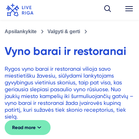
Apsilankykite
Valgyti & gerti
Vyno barai ir restoranai
Rygos vyno barai ir restoranai vilioja savo
miestietišku žavesiu, siūlydami lankytojams
gyvybingus vietinius skonius, taip pat visa, kas
geriausia slepiasi pasaulio vyno rūsiuose. Nuo
jaukių miesto kampelių iki šurmuliuojančių gatvių –
vyno barai ir restoranai žada įvairovės kupiną
patirtį, kuri sužavės tiek skonio receptorius, tiek
sielą.
Read more