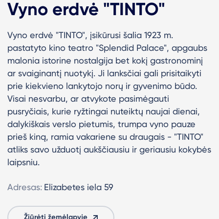
Vyno erdvė "TINTO"
Vyno erdvė "TINTO", įsikūrusi šalia 1923 m.
pastatyto kino teatro "Splendid Palace", apgaubs
malonia istorine nostalgija bet kokį gastronominį
ar svaiginantį nuotykį. Ji lanksčiai gali prisitaikyti
prie kiekvieno lankytojo norų ir gyvenimo būdo.
Visai nesvarbu, ar atvykote pasimėgauti
pusryčiais, kurie ryžtingai nuteiktų naujai dienai,
dalykiškais verslo pietumis, trumpa vyno pauze
prieš kiną, ramia vakariene su draugais - "TINTO"
atliks savo užduotį aukščiausiu ir geriausiu kokybės
laipsniu.
Adresas:
Elizabetes iela 59
Žiūrėti žemėlapyje