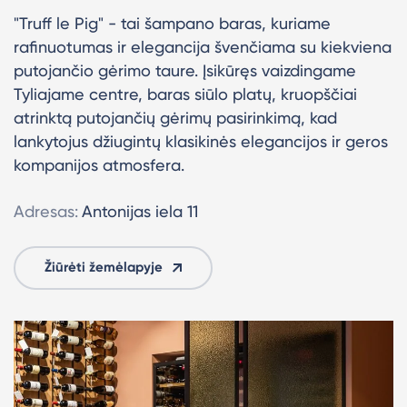
"Truff le Pig" - tai šampano baras, kuriame
rafinuotumas ir elegancija švenčiama su kiekviena
putojančio gėrimo taure. Įsikūręs vaizdingame
Tyliajame centre, baras siūlo platų, kruopščiai
atrinktą putojančių gėrimų pasirinkimą, kad
lankytojus džiugintų klasikinės elegancijos ir geros
kompanijos atmosfera.
Adresas:
Antonijas iela 11
Žiūrėti žemėlapyje