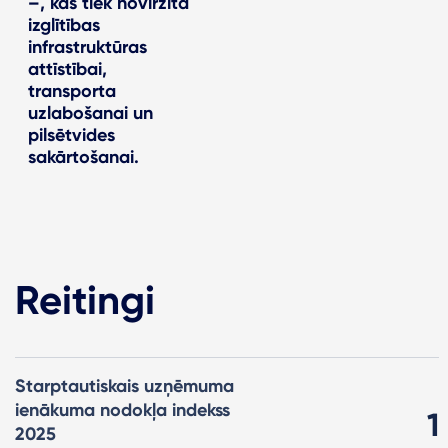
–, kas tiek novirzīta
izglītības
infrastruktūras
attīstībai,
transporta
uzlabošanai un
pilsētvides
sakārtošanai.
Reitingi
Starptautiskais uzņēmuma
ienākuma nodokļa indekss
1
2025