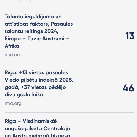
Talantu ieguldījuma un
attīstības faktors, Pasaules
talantu reitings 2024,
13
Eiropa – Tuvie Austrumi –
Āfrika
imd.org
Rīga: +13 vietas pasaules
Viedo pilsētu indeksā 2025.
46
gadā, +37 vietas pēdējo
divu gadu laikā
imd.org
Rīga – Visdinamiskāk
augošā pilsēta Centrālajā
un Austrumeiropā biznesa