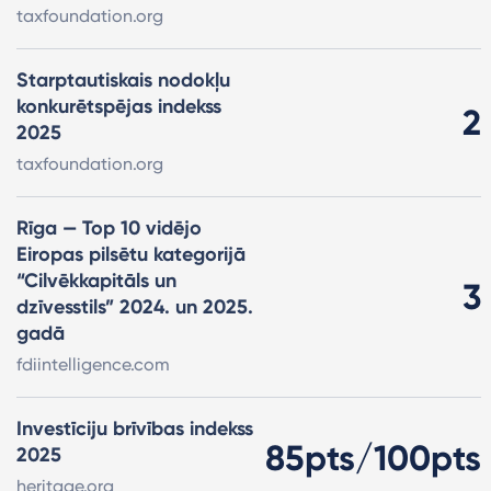
taxfoundation.org
Starptautiskais nodokļu
konkurētspējas indekss
2
2025
taxfoundation.org
Rīga — Top 10 vidējo
Eiropas pilsētu kategorijā
“Cilvēkkapitāls un
3
dzīvesstils” 2024. un 2025.
gadā
fdiintelligence.com
Investīciju brīvības indekss
85pts/100pts
2025
heritage.org