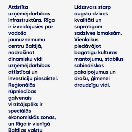
Attīstīta
Līdzsvars starp
uzņēmējdarbības
augstu dzīves
infrastruktūra. Rīga
kvalitāti un
ir izveidojusies par
saprātīgām
vadošo
sadzīves izmaksām.
jaunuzņēmumu
Vienlaikus
centru Baltijā,
piedāvājot
nodrošinot
bagātīgu kultūras
dinamisku vidi
mantojumu, stabilus
uzņēmējdarbības
sabiedriskos
attīstībai un
pakalpojumus un
investīciju piesaistei.
drošu, ģimenei
Reģionālās
draudzīgu vidi.
rūpniecības
galvenais
virzītājspēks ir
speciālās
ekonomiskās zonas,
un Rīga ir vienīgā
Baltijas valstu