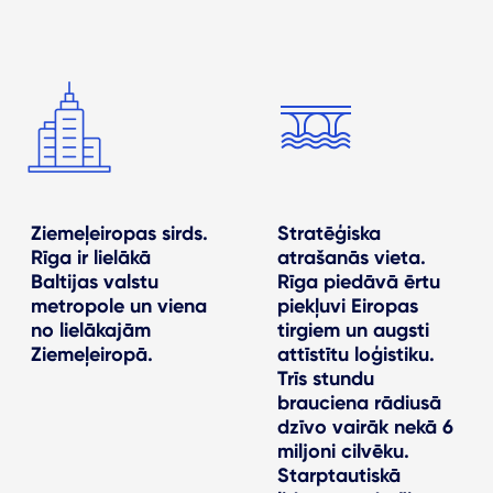
Ziemeļeiropas sirds.
Stratēģiska
Rīga ir lielākā
atrašanās vieta.
Baltijas valstu
Rīga piedāvā ērtu
metropole un viena
piekļuvi Eiropas
no lielākajām
tirgiem un augsti
Ziemeļeiropā.
attīstītu loģistiku.
Trīs stundu
brauciena rādiusā
dzīvo vairāk nekā 6
miljoni cilvēku.
Starptautiskā