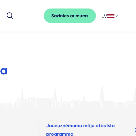
LV
Sazinies ar mums
ma
Jaunuzņēmumu māju atbalsta
programma