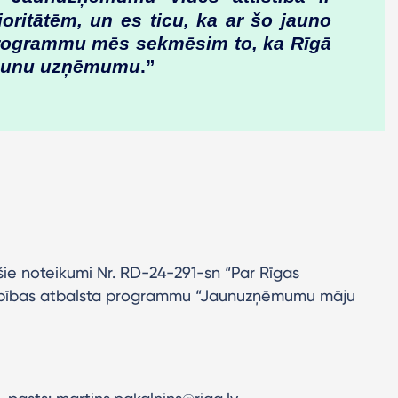
oritātēm, un es ticu, ka ar šo jauno
programmu mēs sekmēsim to, ka Rīgā
 jaunu uzņēmumu
.”
šie noteikumi Nr. RD-24-291-sn “Par Rīgas
arbības atbalsta programmu “Jaunuzņēmumu māju