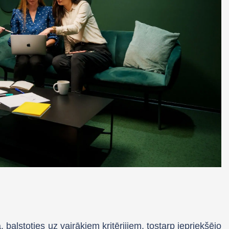
 balstoties uz vairākiem kritērijiem, tostarp iepriekšējo