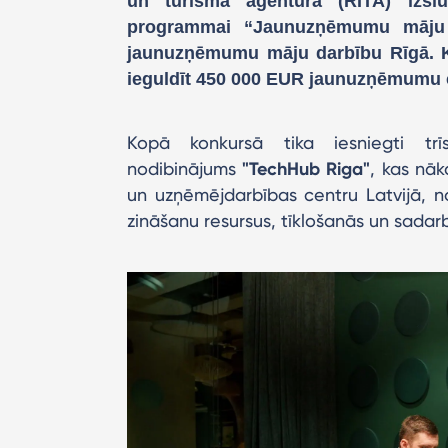
un tūrisma aģentūra (RITA) izslud
programmai “Jaunuzņēmumu māju a
jaunuzņēmumu māju darbību Rīgā. K
ieguldīt 450 000 EUR jaunuzņēmumu ce
Kopā konkursā tika iesniegti trī
nodibinājums
"TechHub Riga"
, kas nāk
un uzņēmējdarbības centru Latvijā, 
zināšanu resursus, tīklošanās un sadarb