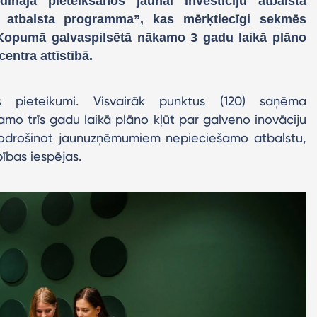
ināja pieteikšanos jaunai investīciju atbalsta
tbalsta programma”, kas mērķtiecīgi sekmēs
opumā galvaspilsētā nākamo 3 gadu laikā plāno
ntra attīstībā.
s pieteikumi. Visvairāk punktus (120) saņēma
amo trīs gadu laikā plāno kļūt par galveno inovāciju
nodrošinot jaunuzņēmumiem nepieciešamo atbalstu,
ības iespējas.