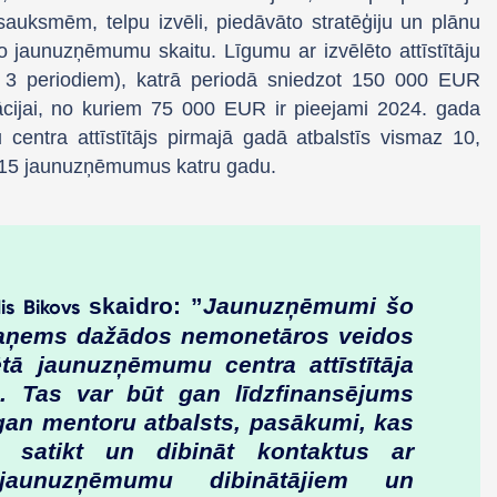
auksmēm, telpu izvēli, piedāvāto stratēģiju un plānu
īto jaunuzņēmumu skaitu. Līgumu ar izvēlēto attīstītāju
3 periodiem), katrā periodā sniedzot 150 000 EUR
zācijai, no kuriem 75 000 EUR ir pieejami 2024. gada
entra attīstītājs pirmajā gadā atbalstīs vismaz 10,
z 15 jaunuzņēmumus katru gadu.
skaidro: ”
Jaunuzņēmumi šo
is Bikovs
saņems dažādos nemonetāros veidos
ētā jaunuzņēmumu centra attīstītāja
s. Tas var būt gan līdzfinansējums
 gan mentoru atbalsts, pasākumi, kas
u satikt un dibināt kontaktus ar
 jaunuzņēmumu dibinātājiem un