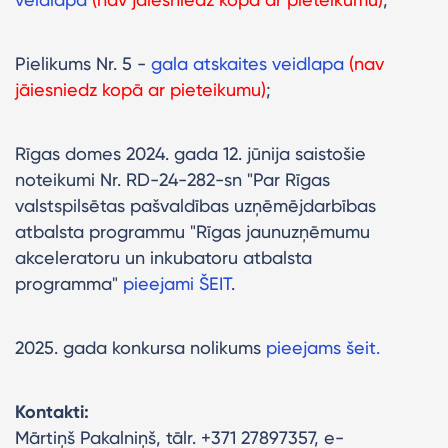
Pielikums Nr. 5 -
gala atskaites veidlapa
(nav
jāiesniedz kopā ar pieteikumu)
;
Rīgas domes 2024. gada 12. jūnija saistošie
noteikumi Nr. RD-24-282-sn "Par Rīgas
valstspilsētas pašvaldības uzņēmējdarbības
atbalsta programmu "Rīgas jaunuzņēmumu
akceleratoru un inkubatoru atbalsta
programma"
pieejami ŠEIT
.
2025. gada konkursa nolikums
pieejams šeit.
Kontakti:
Mārtiņš Pakalniņš, tālr. +371 27897357, e-