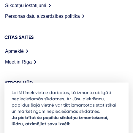
Sīkdatņu iestatījumi
Personas datu aizsardzības politika
CITAS SAITES
Apmeklē
Meet in Riga
ATRODI MŪS:
Lai šī tīmekļvietne darbotos, tā izmanto obligāti
nepieciešamās sīkdatnes. Ar Jūsu piekrišanu,
papildus šajā vietnē var tikt izmantotas statistikai
un mārketingam nepieciešamās sīkdatnes.
Ready to stay in the loop on Rigas business
Ja piekrītat šo papildu sīkdatņu izmantošanai,
lūdzu, atzīmējiet savu izvēli:
community? Subscribe to our newsletter.