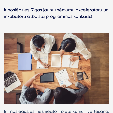
Ir noslēdzies Rīgas jaunuzņēmumu akceleratoru un
inkubatoru atbalsta programmas konkurss​!
Ir noslēgusies iesniegto pieteikumu vērtēšana.