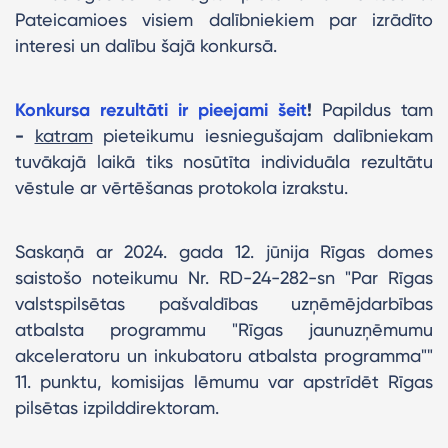
Pateicamioes visiem dalībniekiem par izrādīto
interesi un dalību šajā konkursā.
Konkursa rezultāti ir pieejami šeit
!
Papildus tam
-
katram
pieteikumu iesniegušajam dalībniekam
tuvākajā laikā tiks nosūtīta individuāla rezultātu
vēstule ar vērtēšanas protokola izrakstu.
Saskaņā ar 2024. gada 12. jūnija Rīgas domes
saistošo noteikumu Nr. RD-24-282-sn "Par Rīgas
valstspilsētas pašvaldības uzņēmējdarbības
atbalsta programmu "Rīgas jaunuzņēmumu
akceleratoru un inkubatoru atbalsta programma""
11. punktu, komisijas lēmumu var apstrīdēt Rīgas
pilsētas izpilddirektoram.