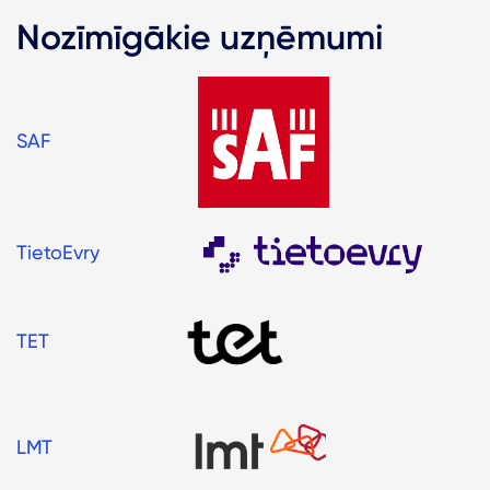
Nozīmīgākie uzņēmumi
SAF
TietoEvry
TET
LMT