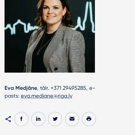
Eva Medjāne
, tālr. +371 29495285, e-
pasts:
eva.medjane@riga.lv