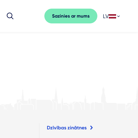
LV
Sazinies ar mums
Dzīvības zinātnes