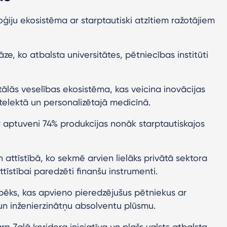
ģiju ekosistēma ar starptautiski atzītiem ražotājiem
, ko atbalsta universitātes, pētniecības institūti
tālās veselības ekosistēma, kas veicina inovācijas
telektā un personalizētajā medicīnā.
ur aptuveni 74% produkcijas nonāk starptautiskajos
 attīstībā, ko sekmē arvien lielāks privātā sektora
tīstībai paredzēti finanšu instrumenti.
spēks, kas apvieno pieredzējušus pētniekus ar
un inženierzinātņu absolventu plūsmu.
arp Zaļā koridora iniciatīva un plašs valsts atbalsta