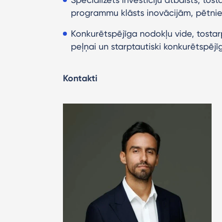
programmu klāsts inovācijām, pētniecī
Konkurētspējīga nodokļu vide, tosta
peļņai un starptautiski konkurētspēj
Kontakti