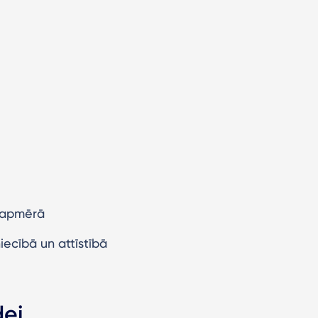
R apmērā
iecībā un attīstībā
dei