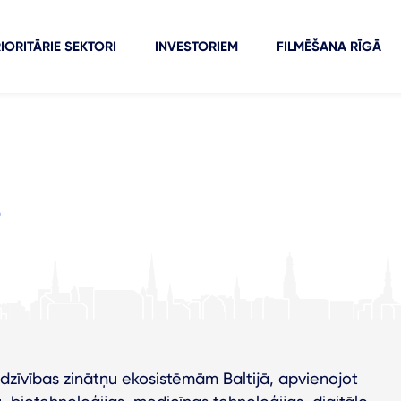
IORITĀRIE SEKTORI
INVESTORIEM
FILMĒŠANA RĪGĀ
s
 dzīvības zinātņu ekosistēmām Baltijā, apvienojot