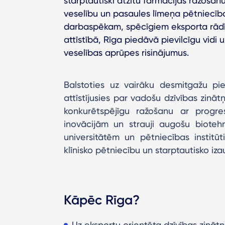
starptautiski atzītu farmācijas ražošan
veselību un pasaules līmeņa pētniecība
darbaspēkam, spēcīgiem eksporta rādī
attīstībā, Rīga piedāvā pievilcīgu vi
veselības aprūpes risinājumus.
Balstoties uz vairāku desmitgažu pier
attīstījusies par vadošu dzīvības zināt
konkurētspējīgu ražošanu ar progres
inovācijām un strauji augošu biotehn
universitātēm un pētniecības institū
klīnisko pētniecību un starptautisko iza
Kāpēc Rīga?
Uz eksportu orientēta dzīvības zināt