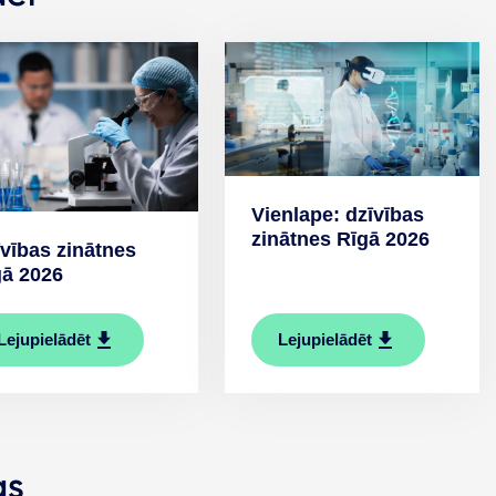
Vienlape: dzīvības
zinātnes Rīgā 2026
vības zinātnes
gā 2026
Lejupielādēt
Lejupielādēt
as