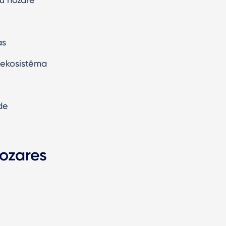
as
s ekosistēma
de
nozares