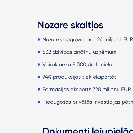
Nozare skaitļos
Nozares apgrozījums 1,26 miljardi EUR
532 dzīvības zinātņu uzņēmumi
Vairāk nekā 8 300 darbinieku
74% produkcijas tiek eksportēti
Farmācijas eksports 728 miljonu EU
Pieaugošas privātās investīcijas pētn
Dokumenti lejupielā