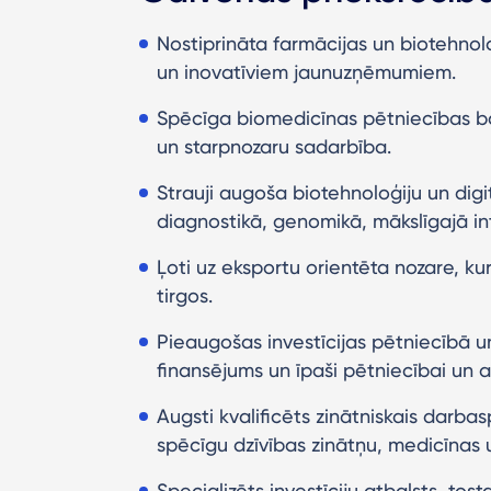
Nostiprināta farmācijas un biotehnolo
un inovatīviem jaunuzņēmumiem.
Spēcīga biomedicīnas pētniecības bāze
un starpnozaru sadarbība.
Strauji augoša biotehnoloģiju un digi
diagnostikā, genomikā, mākslīgajā in
Ļoti uz eksportu orientēta nozare, k
tirgos.
Pieaugošas investīcijas pētniecībā un
finansējums un īpaši pētniecībai un at
Augsti kvalificēts zinātniskais darba
spēcīgu dzīvības zinātņu, medicīnas 
Specializēts investīciju atbalsts, tost