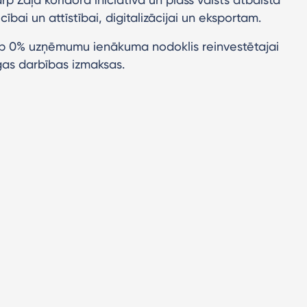
bai un attīstībai, digitalizācijai un eksportam.
rp 0% uzņēmumu ienākuma nodoklis reinvestētajai
īgas darbības izmaksas.