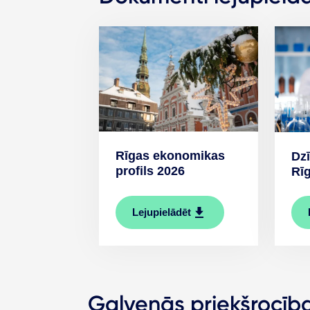
Rīgas ekonomikas
Dzī
profils 2026
Rī
Lejupielādēt
Galvenās priekšrocīb