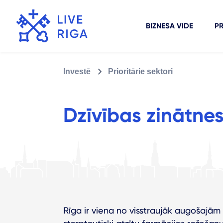
BIZNESA VIDE
PR
Investē
Prioritārie sektori
Dzīvības zinātne
Rīga ir viena no visstraujāk augošajām