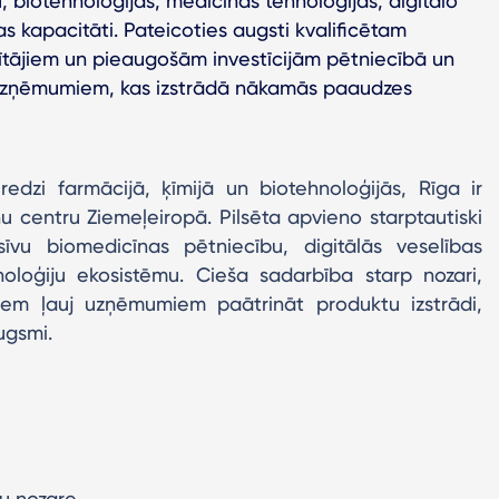
u, biotehnoloģijas, medicīnas tehnoloģijas, digitālo
s kapacitāti. Pateicoties augsti kvalificētam
tājiem un pieaugošām investīcijām pētniecībā un
di uzņēmumiem, kas izstrādā nākamās paaudzes
edzi farmācijā, ķīmijā un biotehnoloģijās, Rīga ir
ņu centru Ziemeļeiropā. Pilsēta apvieno starptautiski
īvu biomedicīnas pētniecību, digitālās veselības
oloģiju ekosistēmu. Cieša sadarbība starp nozari,
tiem ļauj uzņēmumiem paātrināt produktu izstrādi,
ugsmi.
ņu nozare