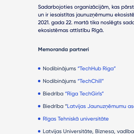
Sadarbojoties organizācijām, kas pārs
un ir iesaistītas jaunuzņēmumu ekosis
2021. gada 22. martā tika noslēgts s
ekosistēmas attīstību Rīgā.
Memoranda partneri
Nodibinājums
“TechHub Riga”
Nodibinājums
“TechChill”
Biedrība
“Riga TechGirls”
Biedrība “
Latvijas Jaunuzņēmumu as
Rīgas Tehniskā universitāte
Latvijas Universitāte, Biznesa, vadīb