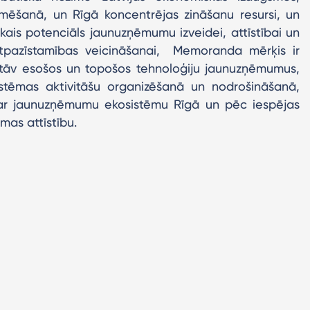
kmēšanā, un Rīgā koncentrējas zināšanu resursi, un
lākais potenciāls jaunuzņēmumu izveidei, attīstībai un
atpazīstamības veicināšanai, Memoranda mērķis ir
stāv esošos un topošos tehnoloģiju jaunuzņēmumus,
istēmas aktivitāšu organizēšanā un nodrošināšanā,
u ar jaunuzņēmumu ekosistēmu Rīgā un pēc iespējas
mas attīstību.