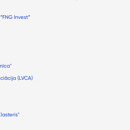
“
FNG Invest
”
mnīca"
ociācija (LVCA)
lasteris"