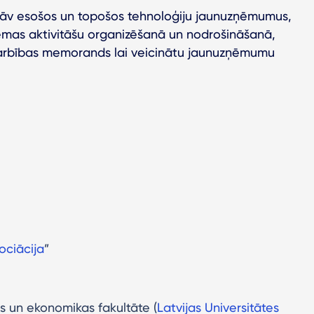
tāv esošos un topošos tehnoloģiju jaunuzņēmumus,
tēmas aktivitāšu organizēšanā un nodrošināšanā,
adarbības memorands lai veicinātu jaunuzņēmumu
ociācija
”
as un ekonomikas fakultāte (
Latvijas Universitātes