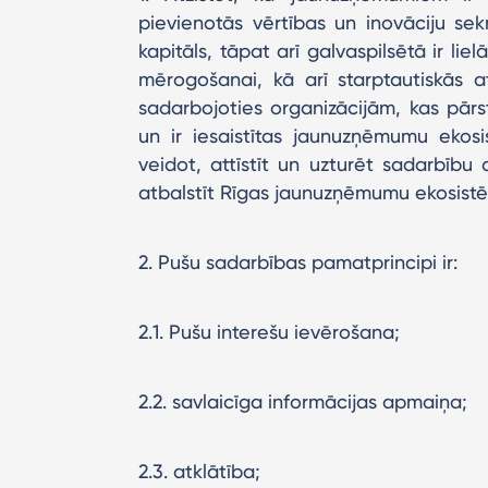
pievienotās vērtības un inovāciju se
kapitāls, tāpat arī galvaspilsētā ir lie
mērogošanai, kā arī starptautiskās 
sadarbojoties organizācijām, kas pār
un ir iesaistītas jaunuzņēmumu ekos
veidot, attīstīt un uzturēt sadarbīb
atbalstīt Rīgas jaunuzņēmumu ekosistē
2. Pušu sadarbības pamatprincipi ir:
2.1. Pušu interešu ievērošana;
2.2. savlaicīga informācijas apmaiņa;
2.3. atklātība;