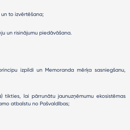
 un to izvērtēšana;
ēju un risinājumu piedāvāšana.
incipu izpildi un Memoranda mērķa sasniegšanu,
dā) tikties, lai pārrunātu jaunuzņēmumu ekosistēmas
šamo atbalstu no Pašvaldības;