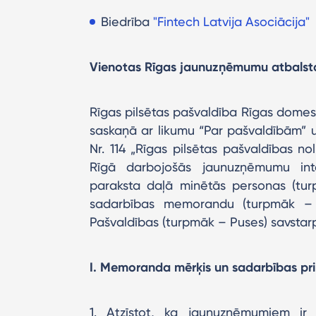
Biedrība
"Fintech Latvija Asociācija"
Vienotas Rīgas jaunuzņēmumu atbalst
Rīgas pilsētas pašvaldība Rīgas domes
saskaņā ar likumu “Par pašvaldībām” u
Nr. 114 „Rīgas pilsētas pašvaldības n
Rīgā darbojošās jaunuzņēmumu inte
paraksta daļā minētās personas (tur
sadarbības memorandu (turpmāk –
Pašvaldības (turpmāk – Puses) savstar
I. Memoranda mērķis un sadarbības pri
1. Atzīstot, ka jaunuzņēmumiem ir 