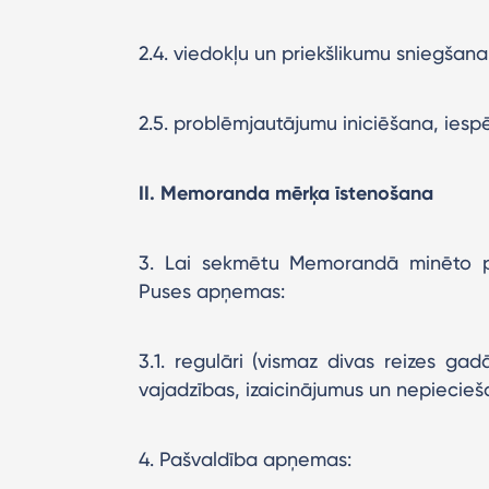
2.4. viedokļu un priekšlikumu sniegšana
2.5. problēmjautājumu iniciēšana, iesp
II. Memoranda mērķa īstenošana
3. Lai sekmētu Memorandā minēto pr
Puses apņemas:
3.1. regulāri (vismaz divas reizes ga
vajadzības, izaicinājumus un nepiecie
4. Pašvaldība apņemas: