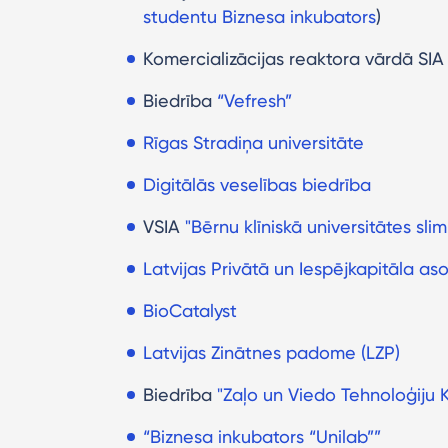
studentu Biznesa inkubators
)
Komercializācijas reaktora vārdā SIA 
Biedrība
“Vefresh”
Rīgas Stradiņa universitāte
Digitālās veselības biedrība
VSIA
"Bērnu klīniskā universitātes sli
Latvijas Privātā un Iespējkapitāla as
BioCatalyst
Latvijas Zinātnes padome (LZP)
Biedrība
"Zaļo un Viedo Tehnoloģiju K
“Biznesa inkubators “Unilab””