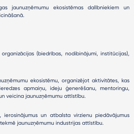
Rīgas jaunuzņēmumu ekosistēmas dalībniekiem un
icināšanā.
ganizācijas (biedrības, nodibinājumi, institūcijas),
aunuzņēmumu ekosistēmu, organizējot aktivitātes, kas
pieredzes apmaiņu, ideju ģenerēšanu, mentoringu,
n veicina jaunuzņēmumu attīstību.
s, ierosinājumus un atbalsta virzienu piedāvājumus
ietekmē jaunuzņēmumu industrijas attīstību.