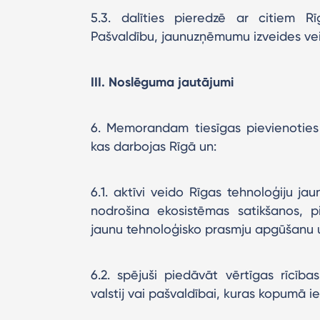
5.3. dalīties pieredzē ar citiem 
Pašvaldību, jaunuzņēmumu izveides ve
III. Noslēguma jautājumi
6. Memorandam tiesīgas pievienoties or
kas darbojas Rīgā un:
6.1. aktīvi veido Rīgas tehnoloģiju j
nodrošina ekosistēmas satikšanos, 
jaunu tehnoloģisko prasmju apgūšanu u
6.2. spējuši piedāvāt vērtīgas rīcība
valstij vai pašvaldībai, kuras kopumā 