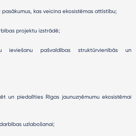
t pasākumus, kas veicina ekosistēmas attīstību;
rbības projektu izstrādē;
mu ieviešanu pašvaldības struktūrvienībās un
izēt un piedalīties Rīgas jaunuzņēmumu ekosistēmai
adarbības uzlabošanai;