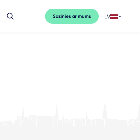
LV
Sazinies ar mums