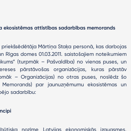
a ekosistēmas attīstības sadarbības memorands
 priekšsēdētāja Mārtiņa Staķa personā, kas darbojas
n Rīgas domes 01.03.2011. saistošajiem noteikumiem
olikums” (turpmāk – Pašvaldība) no vienas puses, un
reses pārstāvošas organizācijas, kuras pārstāv
pmāk – Organizācijas) no otras puses, noslēdz šo
 Memorands) par jaunuzņēmumu ekosistēmas un
pējo sadarbību:
ncipi
būtiska nozīme Latvijas ekonomiskās izaugsmes,