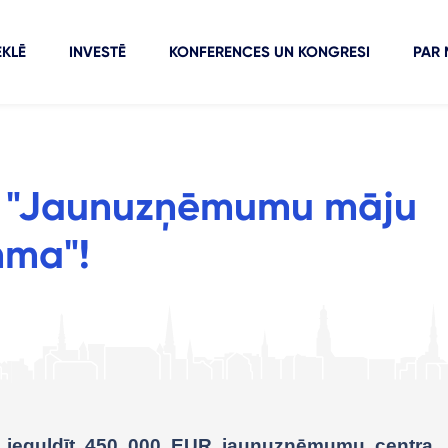
KLĒ
INVESTĒ
KONFERENCES UN KONGRESI
PAR
as "Jaunuzņēmumu māju
mma"!
 ieguldīt 450 000 EUR jaunuzņēmumu centra