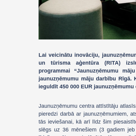
Lai veicinātu inovāciju, jaunuzņēmum
un tūrisma aģentūra (RITA) izslu
programmai “Jaunuzņēmumu māju a
jaunuzņēmumu māju darbību Rīgā. K
ieguldīt 450 000 EUR jaunuzņēmumu ce
Jaunuzņēmumu centra attīstītāju atlasīs, 
pieredzi darbā ar jaunuzņēmumiem, ats
tās ieviešanai, kā arī līdz šim piesaist
slēgs uz 36 mēnešiem (3 gadiem jeb 