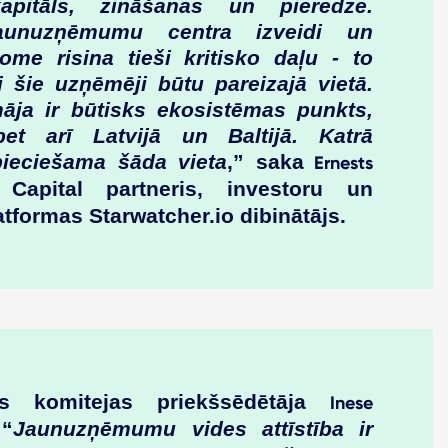
apitāls, zināšanas un pieredze.
Jaunuzņēmumu centra izveidi un
dome risina tieši kritisko daļu - to
i šie uzņēmēji būtu pareizajā vietā.
a ir būtisks ekosistēmas punkts,
et arī Latvijā un Baltijā. Katrā
pieciešama šāda vieta
,” saka
Ernests
Capital partneris, investoru un
formas Starwatcher.io dibinātājs.
bas komitejas priekšsēdētāja
Inese
 “
Jaunuzņēmumu vides attīstība ir