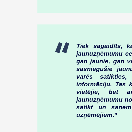
Tiek sagaidīts, k
jaunuzņēmumu cent
gan jaunie, gan v
sasniegušie jaun
varēs satikties,
informāciju. Tas 
vietējie, bet 
jaunuzņēmumu noza
satikt un saņem
uzņēmējiem
.”