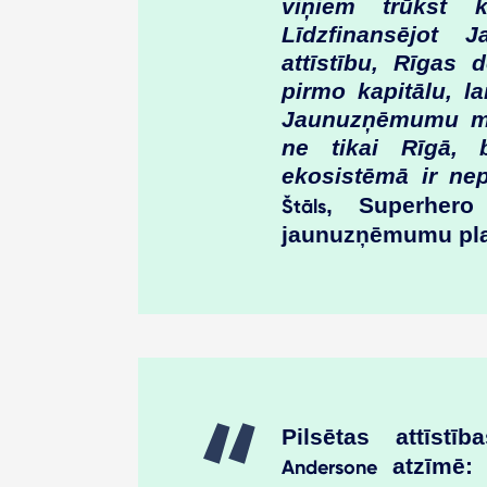
viņiem trūkst k
Līdzfinansējot 
attīstību, Rīgas 
pirmo kapitālu, la
Jaunuzņēmumu māj
ne tikai Rīgā, b
ekosistēmā ir ne
, Superhero 
Štāls
jaunuzņēmumu plat
Pilsētas attīstī
atzīmē:
Andersone