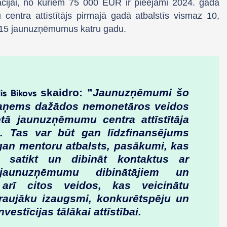
zācijai, no kuriem 75 000 EUR ir pieejami 2024. gada
entra attīstītājs pirmajā gadā atbalstīs vismaz 10,
z 15 jaunuzņēmumus katru gadu.
skaidro: ”
Jaunuzņēmumi šo
is Bikovs
saņems dažādos nemonetāros veidos
ētā jaunuzņēmumu centra attīstītāja
s. Tas var būt gan līdzfinansējums
 gan mentoru atbalsts, pasākumi, kas
u satikt un dibināt kontaktus ar
 jaunuzņēmumu dibinātājiem un
 arī citos veidos, kas veicinātu
aujāku izaugsmi, konkurētspēju un
nvestīcijas tālākai attīstībai.