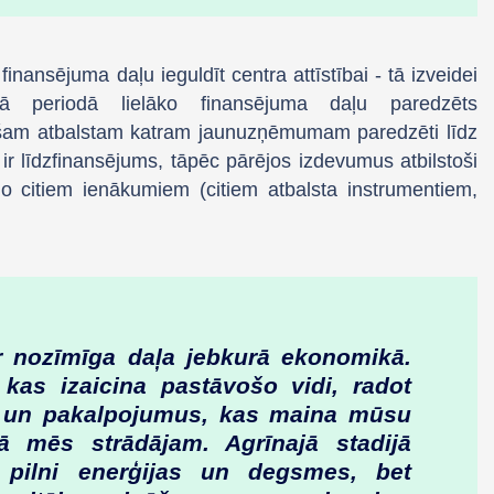
nansējuma daļu ieguldīt centra attīstībai - tā izveidei
jā periodā lielāko finansējuma daļu paredzēts
šam atbalstam katram jaunuzņēmumam paredzēti līdz
 līdzfinansējums, tāpēc pārējos izdevumus atbilstoši
no citiem ienākumiem (citiem atbalsta instrumentiem,
 nozīmīga daļa jebkurā ekonomikā.
kas izaicina pastāvošo vidi, radot
 un pakalpojumus, kas maina mūsu
ā mēs strādājam. Agrīnajā stadijā
 pilni enerģijas un degsmes, bet