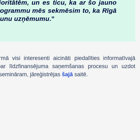
oritātēm, un es ticu, ka ar šo jauno
programmu mēs sekmēsim to, ka Rīgā
 jaunu uzņēmumu
.”
 visi interesenti aicināti piedalīties informatīvajā
 par līdzfinansējuma saņemšanas procesu un uzdot
 semināram, jāreģistrējas
šajā
saitē.