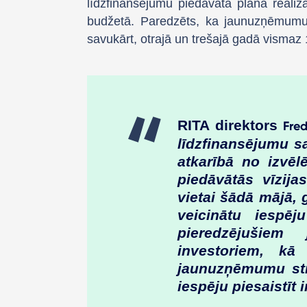
līdzfinansējumu piedāvātā plāna reali
budžetā. Paredzēts, ka jaunuzņēmumu c
savukārt, otrajā un trešajā gadā visma
RITA direktors
Fred
līdzfinansējumu 
atkarībā no izvēl
piedāvātās vīzija
vietai šādā mājā,
veicinātu iespēj
pieredzējušiem
investoriem, kā
jaunuzņēmumu str
iespēju piesaistīt i