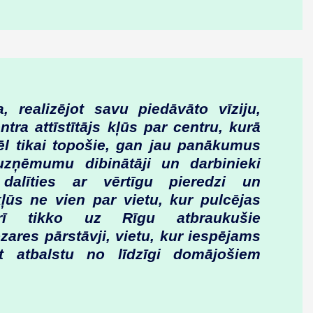
a, realizējot savu piedāvāto vīziju,
ra attīstītājs kļūs par centru, kurā
ēl tikai topošie, gan jau panākumus
uzņēmumu dibinātāji un darbinieki
 dalīties ar vērtīgu pieredzi un
kļūs ne vien par vietu, kur pulcējas
arī tikko uz Rīgu atbraukušie
res pārstāvji, vietu, kur iespējams
t atbalstu no līdzīgi domājošiem