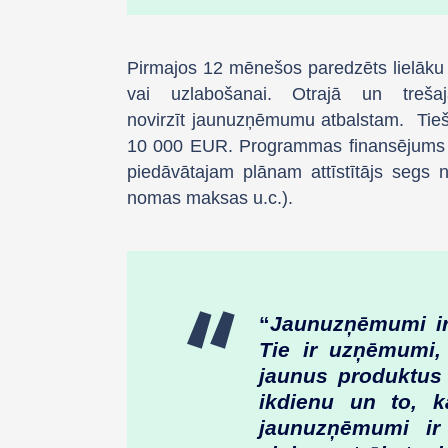
Pirmajos 12 mēnešos paredzēts lielāku fi
vai uzlabošanai. Otrajā un treša
novirzīt jaunuzņēmumu atbalstam. Tie
10 000 EUR.
Programmas finansējums ir
piedāvātajam plānam attīstītājs segs 
nomas maksas u.c.).
“
Jaunuzņēmumi ir
Tie ir uzņēmumi, 
jaunus produktus
ikdienu un to, k
jaunuzņēmumi ir