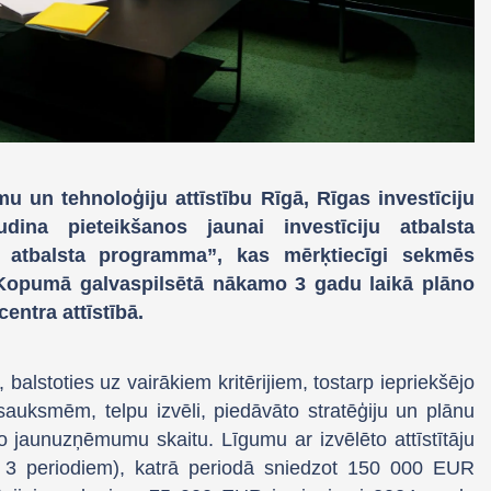
u un tehnoloģiju attīstību Rīgā, Rīgas investīciju
dina pieteikšanos jaunai investīciju atbalsta
tbalsta programma”, kas mērķtiecīgi sekmēs
opumā galvaspilsētā nākamo 3 gadu laikā plāno
ntra attīstībā.
balstoties uz vairākiem kritērijiem, tostarp iepriekšējo
auksmēm, telpu izvēli, piedāvāto stratēģiju un plānu
īto jaunuzņēmumu skaitu. Līgumu ar izvēlēto attīstītāju
3 periodiem), katrā periodā sniedzot 150 000 EUR