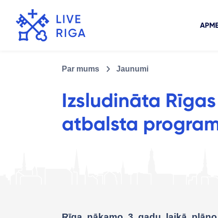
APME
Par mums
Jaunumi
Izsludināta Rīg
atbalsta progra
Rīga nākamo 3 gadu laikā plāno