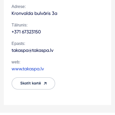
Adrese:
Kronvalda bulvāris 3a
Tālrunis:
+371 67323150
Epasts:
takaspa@takaspa.lv
web:
www.takaspa.lv
Skatīt kartē