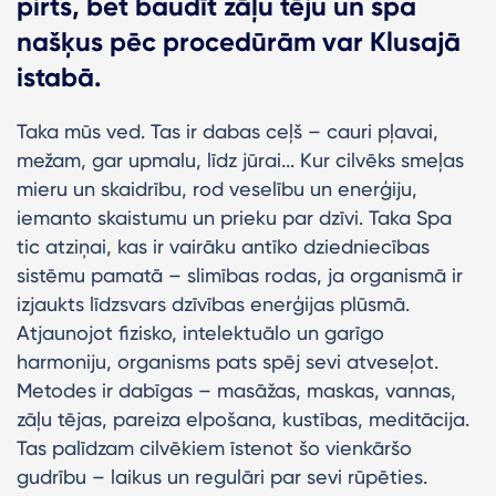
pirts, bet baudīt zāļu tēju un spa
našķus pēc procedūrām var Klusajā
istabā.
Taka mūs ved. Tas ir dabas ceļš – cauri pļavai,
mežam, gar upmalu, līdz jūrai... Kur cilvēks smeļas
mieru un skaidrību, rod veselību un enerģiju,
iemanto skaistumu un prieku par dzīvi. Taka Spa
tic atziņai, kas ir vairāku antīko dziedniecības
sistēmu pamatā – slimības rodas, ja organismā ir
izjaukts līdzsvars dzīvības enerģijas plūsmā.
Atjaunojot fizisko, intelektuālo un garīgo
harmoniju, organisms pats spēj sevi atveseļot.
Metodes ir dabīgas – masāžas, maskas, vannas,
zāļu tējas, pareiza elpošana, kustības, meditācija.
Tas palīdzam cilvēkiem īstenot šo vienkāršo
gudrību – laikus un regulāri par sevi rūpēties.