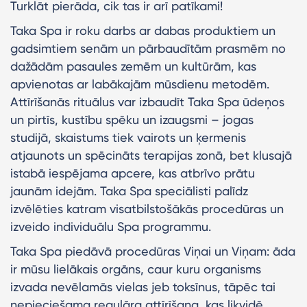
Turklāt pierāda, cik tas ir arī patīkami!
Taka Spa ir roku darbs ar dabas produktiem un
gadsimtiem senām un pārbaudītām prasmēm no
dažādām pasaules zemēm un kultūrām, kas
apvienotas ar labākajām mūsdienu metodēm.
Attīrīšanās rituālus var izbaudīt Taka Spa ūdeņos
un pirtīs, kustību spēku un izaugsmi – jogas
studijā, skaistums tiek vairots un ķermenis
atjaunots un spēcināts terapijas zonā, bet klusajā
istabā iespējama apcere, kas atbrīvo prātu
jaunām idejām. Taka Spa speciālisti palīdz
izvēlēties katram visatbilstošākās procedūras un
izveido individuālu Spa programmu.
Taka Spa piedāvā procedūras Viņai un Viņam: āda
ir mūsu lielākais orgāns, caur kuru organisms
izvada nevēlamās vielas jeb toksīnus, tāpēc tai
nepieciešama regulāra attīrīšana, kas likvidē