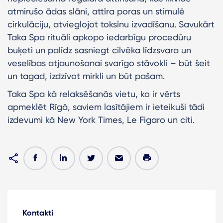
atmirušo ādas slāni, attīra poras un stimulē
cirkulāciju, atvieglojot toksīnu izvadīšanu. Savukārt
Taka Spa rituāli apkopo iedarbīgu procedūru
buķeti un palīdz sasniegt cilvēka līdzsvara un
veselības atjaunošanai svarīgo stāvokli – būt šeit
un tagad, izdzīvot mirkli un būt pašam.
Taka Spa kā relaksēšanās vietu, ko ir vērts
apmeklēt Rīgā, saviem lasītājiem ir ieteikuši tādi
izdevumi kā New York Times, Le Figaro un citi.
Kontakti