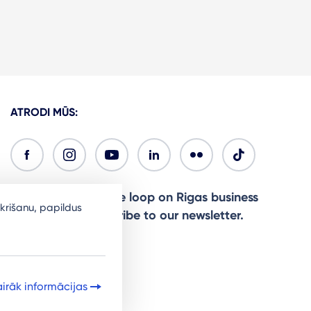
ATRODI MŪS:
Ready to stay in the loop on Rigas business
krišanu, papildus
community? Subscribe to our newsletter.
Sign Up
irāk informācijas