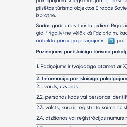
pakalpojumu sniegšanas jomā, drīkst sn
pilsētas tūrisma objektos Eiropas Sav
izpratnē.
Šādos gadījumos tūristu gidiem Rīgas i
gidi@riga.lv) ne vēlāk kā līdz brīdim, ka
noteikta parauga paziņojums
par 
Paziņojums par īslaicīgu tūrisma paka
1. Paziņojums ir (vajadzīgo atzīmēt ar X
2. Informācija par īslaicīga pakalpojum
2.1. vārds, uzvārds
2.2. personas kods vai personas identif
2.3. valsts, kurā ir reģistrēta saimnieci
2.4. atzīšanas vai reģistrācijas numurs 