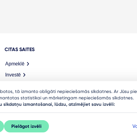
CITAS SAITES
Apmeklē
Investē
Meet in Riga
arbotos, tā izmanto obligāti nepieciešamās sīkdatnes. Ar Jūsu pie
izmantotas statistikai un mārketingam nepieciešamās sīkdatnes.
u sīkdatņu izmantošanai, lūdzu, atzīmējiet savu izvēli:
Va
Pielāgot izvēli