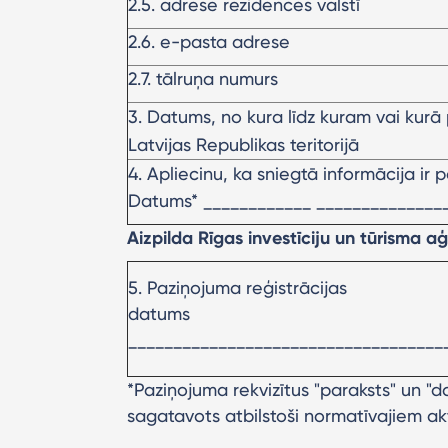
2.5. adrese rezidences valstī
2.6. e-pasta adrese
2.7. tālruņa numurs
3. Datums, no kura līdz kuram vai kurā
Latvijas Republikas teritorijā
4. Apliecinu, ka sniegtā informācija ir p
Datums* ____________ ________________
Aizpilda Rīgas investīciju un tūrisma
5. Paziņojuma reģistrācijas
datums
___________________________________
*Paziņojuma rekvizītus "paraksts" un "d
sagatavots atbilstoši normatīvajiem 