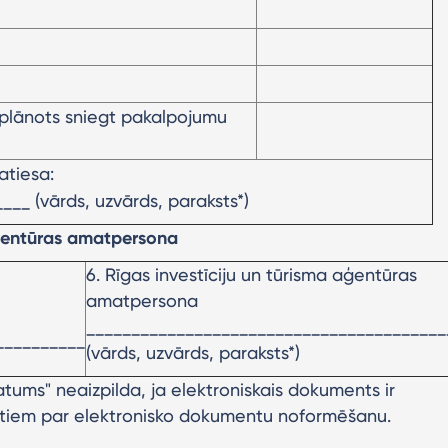
 plānots sniegt pakalpojumu
atiesa:
__ (vārds, uzvārds, paraksts*)
 aģentūras amatpersona
6. Rīgas investīciju un tūrisma aģentūras
amatpersona
________________________________________
__________
(vārds, uzvārds, paraksts*)
atums" neaizpilda, ja elektroniskais dokuments ir
aktiem par elektronisko dokumentu noformēšanu.