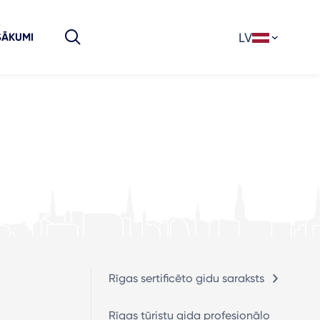
LV
SĀKUMI
Rīgas sertificēto gidu saraksts
Rīgas tūristu gida profesionālo