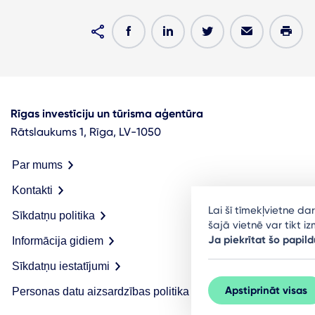
Rīgas investīciju un tūrisma aģentūra
Rātslaukums 1, Rīga, LV-1050
Par mums
Kontakti
Lai šī tīmekļvietne d
Sīkdatņu politika
šajā vietnē var tikt 
Ja piekrītat šo papild
Informācija gidiem
Sīkdatņu iestatījumi
Apstiprināt visas
Personas datu aizsardzības politika