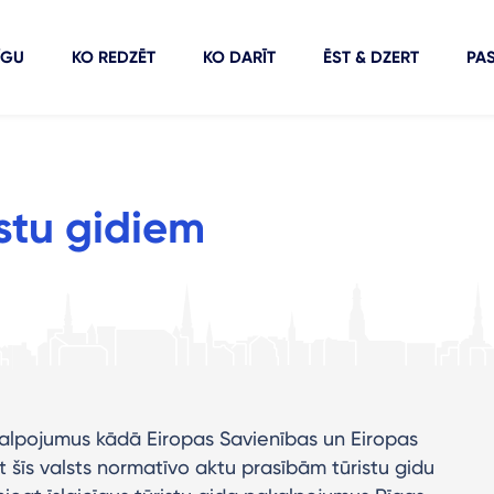
ĪGU
KO REDZĒT
KO DARĪT
ĒST & DZERT
PA
stu gidiem
pakalpojumus kādā Eiropas Savienības un Eiropas
t šīs valsts normatīvo aktu prasībām tūristu gidu