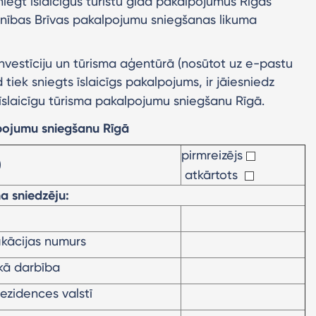
iegt īslaicīgus tūristu gida pakalpojumus Rīgas
ienības Brīvas pakalpojumu sniegšanas likuma
nvestīciju un tūrisma aģentūrā (nosūtot uz e-pastu
d tiek sniegts īslaicīgs pakalpojums, ir jāiesniedz
īslaicīgu tūrisma pakalpojumu sniegšanu Rīgā.
lpojumu sniegšanu Rīgā
pirmreizējs
)
atkārtots
a sniedzēju:
ikācijas numurs
skā darbība
rezidences valstī