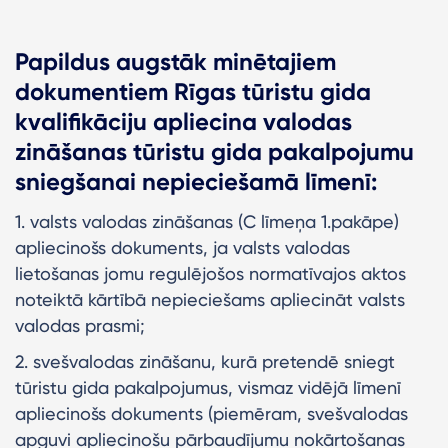
Papildus augstāk minētajiem
dokumentiem Rīgas tūristu gida
kvalifikāciju apliecina valodas
zināšanas tūristu gida pakalpojumu
sniegšanai nepieciešamā līmenī:
1. valsts valodas zināšanas (C līmeņa 1.pakāpe)
apliecinošs dokuments, ja valsts valodas
lietošanas jomu regulējošos normatīvajos aktos
noteiktā kārtībā nepieciešams apliecināt valsts
valodas prasmi;
2. svešvalodas zināšanu, kurā pretendē sniegt
tūristu gida pakalpojumus, vismaz vidējā līmenī
apliecinošs dokuments (piemēram, svešvalodas
apguvi apliecinošu pārbaudījumu nokārtošanas