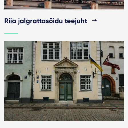
Riia jalgrattasõidu teejuht