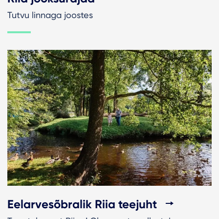
Tutvu linnaga joostes
Eelarvesõbralik Riia teejuht