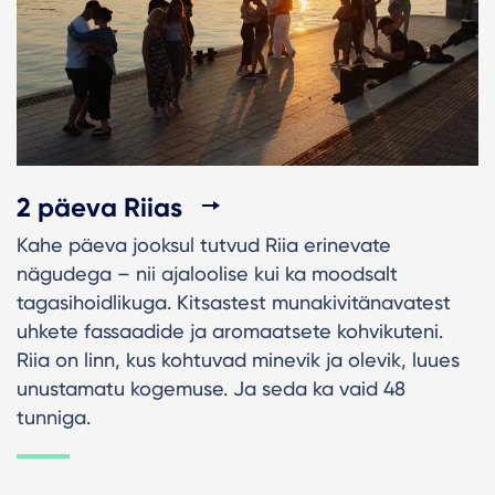
2 päeva Riias
Kahe päeva jooksul tutvud Riia erinevate
nägudega – nii ajaloolise kui ka moodsalt
tagasihoidlikuga. Kitsastest munakivitänavatest
uhkete fassaadide ja aromaatsete kohvikuteni.
Riia on linn, kus kohtuvad minevik ja olevik, luues
unustamatu kogemuse. Ja seda ka vaid 48
tunniga.