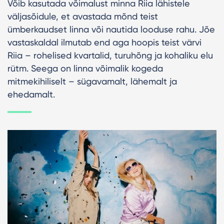
Võib kasutada võimalust minna Riia lähistele
väljasõidule, et avastada mõnd teist
ümberkaudset linna või nautida looduse rahu. Jõe
vastaskaldal ilmutab end aga hoopis teist värvi
Riia – rohelised kvartalid, turuhõng ja kohaliku elu
rütm. Seega on linna võimalik kogeda
mitmekihiliselt – sügavamalt, lähemalt ja
ehedamalt.