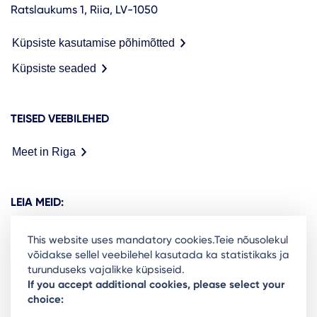
Ratslaukums 1, Riia, LV-1050
Küpsiste kasutamise põhimõtted
Küpsiste seaded
TEISED VEEBILEHED
Meet in Riga
LEIA MEID:
This website uses mandatory cookies.Teie nõusolekul
võidakse sellel veebilehel kasutada ka statistikaks ja
turunduseks vajalikke küpsiseid.
Ready to stay in the loop on Rigas business
If you accept additional cookies, please select your
choice:
community? Subscribe to our newsletter.