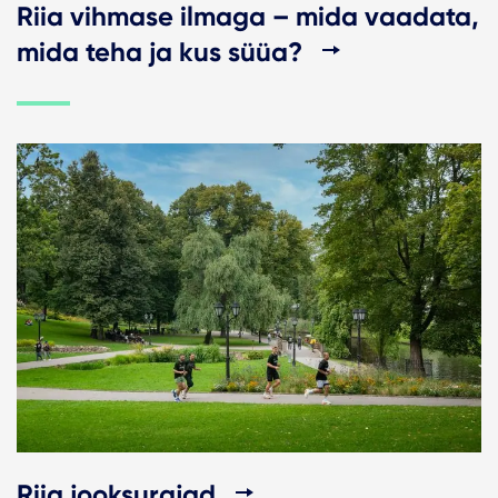
Riia vihmase ilmaga – mida vaadata,
mida teha ja kus süüa?
Riia jooksurajad