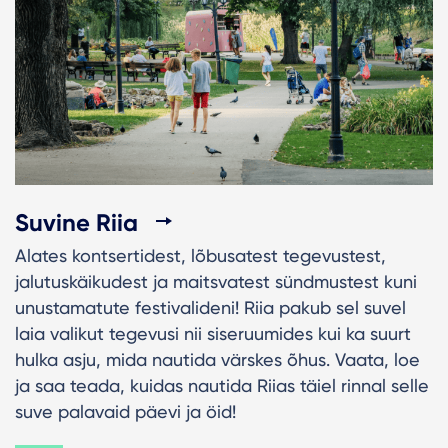
Suvine Riia
Alates kontsertidest, lõbusatest tegevustest,
jalutuskäikudest ja maitsvatest sündmustest kuni
unustamatute festivalideni! Riia pakub sel suvel
laia valikut tegevusi nii siseruumides kui ka suurt
hulka asju, mida nautida värskes õhus. Vaata, loe
ja saa teada, kuidas nautida Riias täiel rinnal selle
suve palavaid päevi ja öid!