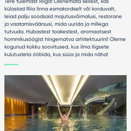
Tere tulemast Riiga! Olenemata sellest, kas
külastad Riia linna esmakordselt või korduvalt,
leiad palju soodsaid majutusvõimalusi, restorane
ja vaatamisväärsusi, mida uurida ja millega
tutvuda. Hubastest toakestest, aromaatsest
hommikusöögist hingematva arhitektuurini! Oleme
kogunud kokku soovitused, kus ilma liigsete
kulutusteta ööbida, kus süüa ja mida näha!