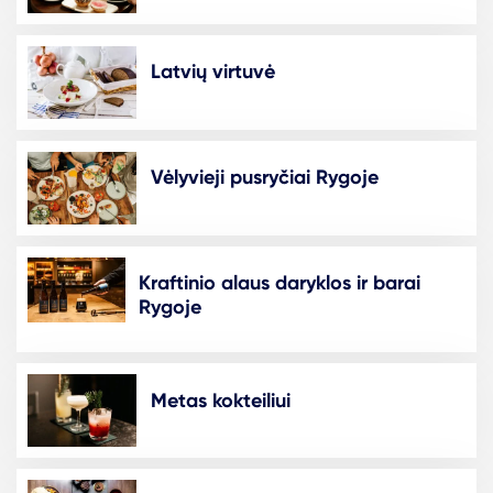
Latvių virtuvė
Vėlyvieji pusryčiai Rygoje
Kraftinio alaus daryklos ir barai
Rygoje
Metas kokteiliui