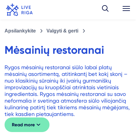
Apsilankykite
Valgyti & gerti
Mėsainių restoranai
Rygos mėsainių restoranai siūlo labai platų
mėsainių asortimentą, atitinkantį bet kokį skonį –
nuo ​​klasikinių sūrainių iki įvairių gurmaniškų
improvizacijų su kruopščiai atrinktais vietiniais
ingredientais. Rygos mėsainių restoranai su savo
neformalia ir svetinga atmosfera siūlo viliojančią
kulinarinę patirtį tiek tikriems mėsainių mėgėjams,
tiek kasdien pietaujantiems.
Read more