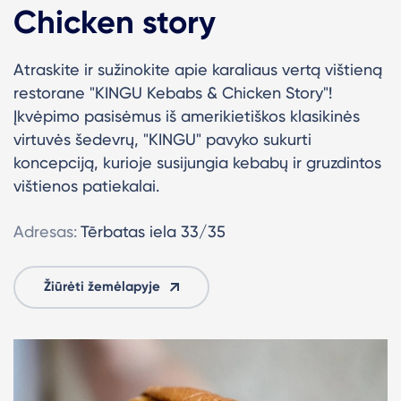
Chicken story
Atraskite ir sužinokite apie karaliaus vertą vištieną
restorane "KINGU Kebabs & Chicken Story"!
Į
kvėpimo pasisėmus iš amerikietiškos klasikinės
virtuvės šedevrų, "KINGU" pavyko sukurti
koncepciją, kurioje susijungia kebabų ir gruzdintos
vištienos patiekalai.
Adresas:
Tērbatas iela 33/35
Žiūrėti žemėlapyje