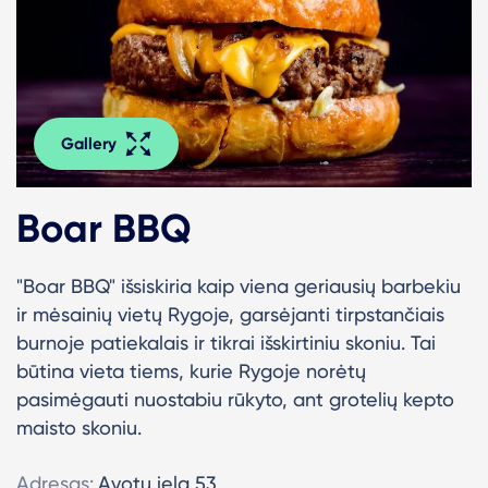
Gallery
Boar BBQ
"Boar BBQ" išsiskiria kaip viena geriausių barbekiu
ir mėsainių vietų Rygoje, garsėjanti tirpstančiais
burnoje patiekalais ir tikrai išskirtiniu skoniu.
Tai
būtina vieta tiems, kurie Rygoje norėtų
pasimėgauti nuostabiu rūkyto, ant grotelių kepto
maisto skoniu.
Adresas:
Avotu iela 53