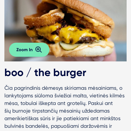
Zoom In
boo / the burger
Čia pagrindinis dėmesys skiriamas mėsainiams, o
lankytojams siūloma šviežiai malta, vietinės kilmės
mėsa, tobulai iškepta ant grotelių. Paskui ant
šių
burnoje tirpstančių mėsainių uždedamas
amerikietiškas sūris ir jie patiekiami ant minkštos
bulvinės bandelės, papuošiami daržovėmis ir