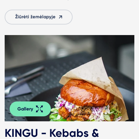
Žiūrėti žemėlapyje
Gallery
KINGU - Kebabs &