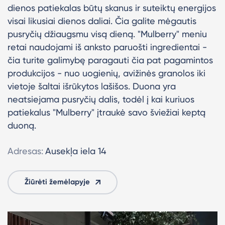
dienos patiekalas būtų skanus ir suteiktų energijos
visai likusiai dienos daliai. Čia galite mėgautis
pusryčių džiaugsmu visą dieną. "Mulberry" meniu
retai naudojami iš anksto paruošti ingredientai -
čia turite galimybę paragauti čia pat pagamintos
produkcijos - nuo uogienių, avižinės granolos iki
vietoje šaltai išrūkytos lašišos. Duona yra
neatsiejama pusryčių dalis, todėl į kai kuriuos
patiekalus "Mulberry" įtraukė savo šviežiai keptą
duoną.
Adresas:
Ausekļa iela 14
Žiūrėti žemėlapyje