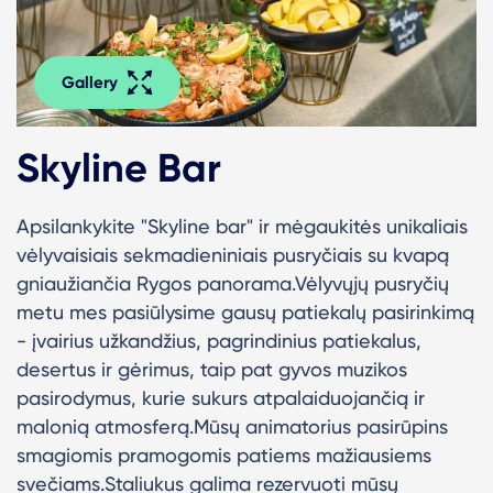
Gallery
Skyline Bar
Apsilankykite "Skyline bar" ir mėgaukitės unikaliais
vėlyvaisiais sekmadieniniais pusryčiais su kvapą
gniaužiančia Rygos panorama.Vėlyvųjų pusryčių
metu mes pasiūlysime gausų patiekalų pasirinkimą
- įvairius užkandžius, pagrindinius patiekalus,
desertus ir gėrimus, taip pat gyvos muzikos
pasirodymus, kurie sukurs atpalaiduojančią ir
malonią atmosferą.Mūsų animatorius pasirūpins
smagiomis pramogomis patiems mažiausiems
svečiams.Staliukus galima rezervuoti mūsų