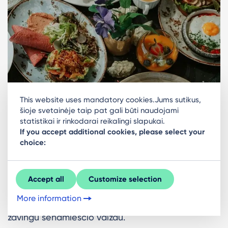
This website uses mandatory cookies.Jums sutikus,
šioje svetainėje taip pat gali būti naudojami
Gallery
statistikai ir rinkodarai reikalingi slapukai.
If you accept additional cookies, please select your
choice:
Fabrikas Restorāns
Čia, ant Dauguvos kranto, Jums pavyks
Accept all
Customize selection
pasimėgauti ne tik išskirtiniais skoniais, kuriuos
More information
galėsite rinktis iš 4 pusryčių komplektų, bet ir
žavingu senamiesčio vaizdu.