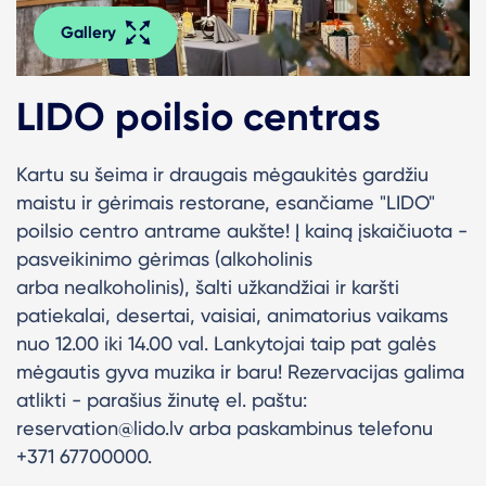
Gallery
LIDO poilsio centras
Kartu su šeima ir draugais mėgaukitės gardžiu
maistu ir gėrimais restorane, esančiame "LIDO"
poilsio centro antrame aukšte! Į kainą įskaičiuota -
pasveikinimo gėrimas (alkoholinis
arba nealkoholinis), šalti užkandžiai ir karšti
patiekalai, desertai, vaisiai, animatorius vaikams
nuo 12.00 iki 14.00 val. Lankytojai taip pat galės
mėgautis gyva muzika ir baru! Rezervacijas galima
atlikti - parašius žinutę el. paštu:
reservation@lido.lv arba paskambinus telefonu
+371 67700000.