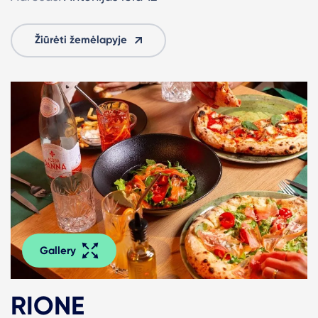
Žiūrėti žemėlapyje
Gallery
RIONE