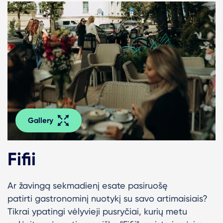
Gallery
Fifii
Ar žavingą sekmadienį esate pasiruošę
patirti gastronominį nuotykį su savo artimaisiais?
Tikrai ypatingi vėlyvieji pusryčiai, kurių metu