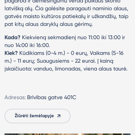
pagarba ir dėmesingumu verda puikaus skonio
latvišką alų. Čia galėsite paragauti naminio alaus,
gatvės maisto kultūros patiekalų ir užkandžių, taip
pat kitų alaus daryklų alaus gėrimų.
Kada?
Kiekvieną sekmadienį nuo 11:00 iki 13:00 ir
nuo 14:00 iki 16:00.
Kiek?
Kūdikiams (0-4 m.) - 0 eurų, Vaikams (5-16
m.) - 11 eurų; Suaugusiems - 22 eurai. Į kainą
įskaičiuota: vanduo, limonadas, viena alaus taurė.
Adresas:
Brīvības gatve 401C
Žiūrėti žemėlapyje