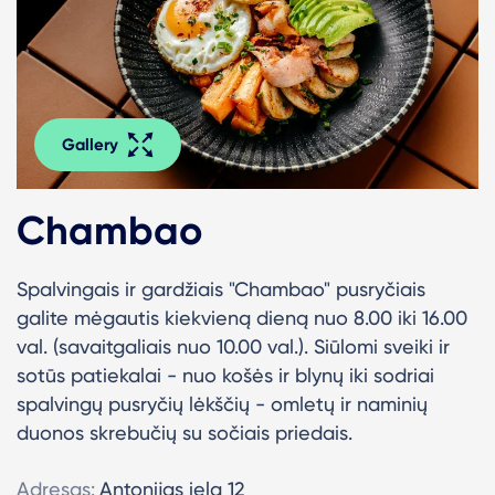
Gallery
Chambao
Spalvingais ir gardžiais "Chambao" pusryčiais
galite mėgautis kiekvieną dieną nuo 8.00 iki 16.00
val. (savaitgaliais nuo 10.00 val.).
Siūlomi sveiki ir
sotūs patiekalai - nuo košės ir blynų iki sodriai
spalvingų pusryčių lėkščių - omletų ir naminių
duonos skrebučių su sočiais priedais.
Adresas:
Antonijas iela 12