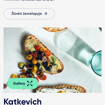
Žiūrėti žemėlapyje
Gallery
Katkevich