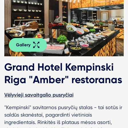
Gallery
Grand Hotel Kempinski
Riga "Amber" restoranas
Vėlyvieji savaitgalio pusryčiai
"Kempinski" savitarnos pusryčių stalas - tai sotūs ir
saldūs skanėstai, pagardinti vietiniais
ingredientais. Rinkitės iš plataus mėsos asorti,