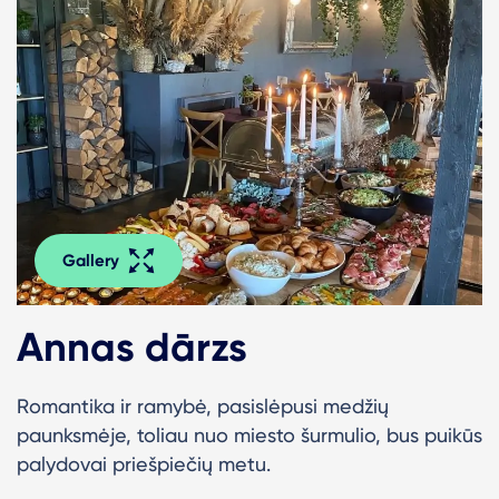
Gallery
Annas dārzs
Romantika ir ramybė, pasislėpusi medžių
paunksmėje, toliau nuo miesto šurmulio, bus puikūs
palydovai priešpiečių metu.