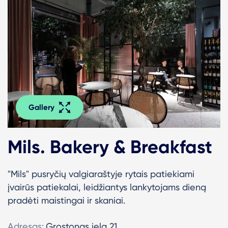
Gallery
Mils. Bakery & Breakfast
"Mils" pusryčių valgiaraštyje rytais patiekiami
įvairūs patiekalai, leidžiantys lankytojams dieną
pradėti maistingai ir skaniai.
Adresas:
Grostonas iela 21