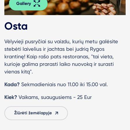
Gallery
Osta
Vėlyvieji pusryčiai su vaizdu, kurių metu galėsite
stebėti laivelius ir jachtas bei judrią Rygos
krantinę!
Kaip rašo pats restoranas, "tai vieta,
kurioje galima prarasti laiko nuovoką ir surasti
vienas kitą".
Kada?
Sekmadieniais nuo 11.00 iki 15.00 val.
Kiek?
Vaikams, suaugusiems - 25 Eur
Žiūrėti žemėlapyje