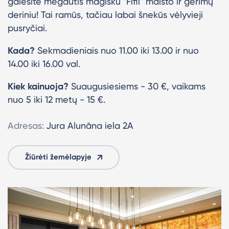
galėsite mėgautis magišku "Fifii" maisto ir gėrimų
deriniu! Tai ramūs, tačiau labai šnekūs vėlyvieji
pusryčiai.
Kada?
Sekmadieniais nuo 11.00 iki 13.00 ir nuo
14.00 iki 16.00 val.
Kiek kainuoja?
Suaugusiesiems - 30 €, vaikams
nuo 5 iki 12 metų - 15 €.
Adresas:
Jura Alunāna iela 2A
Žiūrėti žemėlapyje