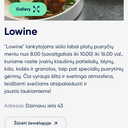
Gallery
Lowine
"Lowine" lankytojams siūlo labai platų pusryčių
meniu nuo 8.00 (savaitgaliais iki 10.00) iki 16.00 val.,
kuriame rasite įvairių kiaušinių patiekalų, blynų,
kišo, košės ir granolos, taip pat specialių pusrytinių
gėrimų. Čia vyrauja šilta ir svetinga atmosfera,
leidžianti svečiams atsipalaiduoti ir
jaustis laukiamiems!
Adresas:
Dzirnavu iela 43
Žiūrėti žemėlapyje