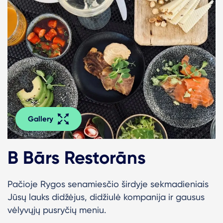
Gallery
B Bārs Restorāns
Pačioje Rygos senamiesčio širdyje sekmadieniais
Jūsų lauks didžėjus, didžiulė kompanija ir gausus
vėlyvųjų pusryčių meniu.