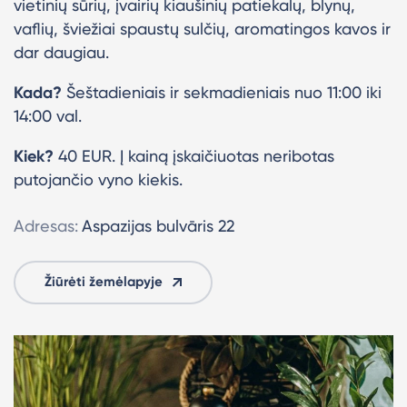
vietinių sūrių, įvairių kiaušinių patiekalų, blynų,
vaflių, šviežiai spaustų sulčių, aromatingos kavos ir
dar daugiau.
Kada?
Šeštadieniais ir sekmadieniais nuo 11:00 iki
14:00 val.
Kiek?
40 EUR. Į kainą įskaičiuotas neribotas
putojančio vyno kiekis.
Adresas:
Aspazijas bulvāris 22
Žiūrėti žemėlapyje