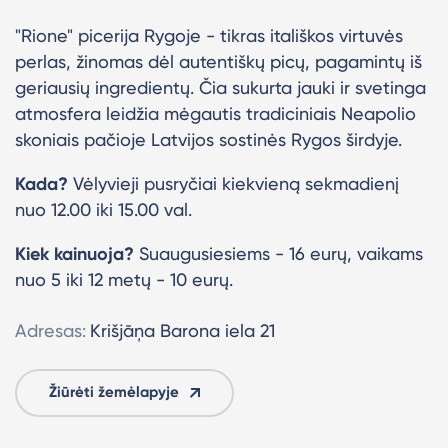
"Rione" picerija Rygoje - tikras itališkos virtuvės
perlas, žinomas dėl autentiškų picų, pagamintų iš
geriausių ingredientų. Čia sukurta jauki ir svetinga
atmosfera leidžia mėgautis tradiciniais Neapolio
skoniais pačioje Latvijos sostinės Rygos širdyje.
Kada?
Vėlyvieji pusryčiai kiekvieną sekmadienį
nuo 12.00 iki 15.00 val.
Kiek kainuoja?
Suaugusiesiems - 16 eurų, vaikams
nuo 5 iki 12 metų - 10 eurų.
Adresas:
Krišjāņa Barona iela 21
Žiūrėti žemėlapyje