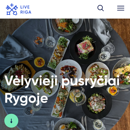
Vėlyvieji pusryčiai
Rygoje