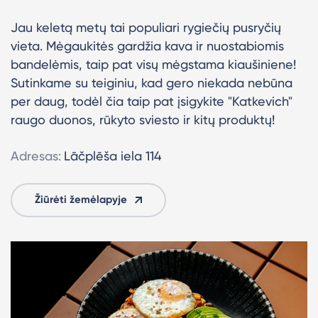
Jau keletą metų tai populiari rygiečių pusryčių
vieta. Mėgaukitės gardžia kava ir nuostabiomis
bandelėmis, taip pat visų mėgstama kiaušiniene!
Sutinkame su teiginiu, kad gero niekada nebūna
per daug, todėl čia taip pat įsigykite "Katkevich"
raugo duonos, rūkyto sviesto ir kitų produktų!
Adresas:
Lāčplēša iela 114
Žiūrėti žemėlapyje