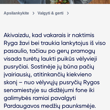
Apsilankykite
Valgyti & gerti
Akivaizdu, kad vakarais ir naktimis
Ryga žavi bei traukia lankytojus iš viso
pasaulio, tačiau po gerų pramogų
visada turėtų laukti puikūs vėlyvieji
pusryčiai. Sostinėje jų būna pačių
įvairiausių, atitinkančių kiekvieno
skonį – nuo ​​vėlyvųjų pusryčių Rygos
senamiestyje su didžėjumi fone iki
galimybės ramiai pavalgyti
Pardaugavos medžių paunksmėje.