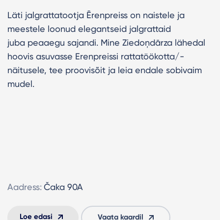
Läti jalgrattatootja Ērenpreiss on naistele ja
meestele loonud elegantseid jalgrattaid
juba peaaegu sajandi. Mine Ziedoņdārza lähedal
hoovis asuvasse Erenpreissi rattatöökotta/-
näitusele, tee proovisõit ja leia endale sobivaim
mudel.
Aadress:
Čaka 90A
Loe edasi
Vaata kaardil