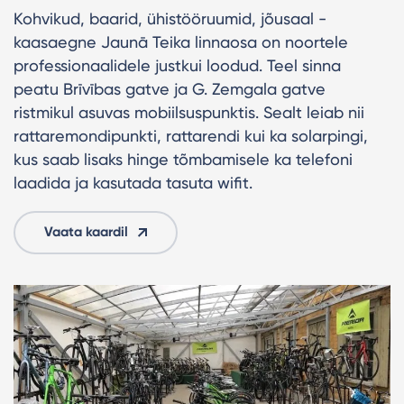
Kohvikud, baarid, ühistööruumid, jõusaal -
kaasaegne Jaunā Teika linnaosa on noortele
professionaalidele justkui loodud. Teel sinna
peatu Brīvības gatve ja G. Zemgala gatve
ristmikul asuvas mobiilsuspunktis. Sealt leiab nii
rattaremondipunkti, rattarendi kui ka solarpingi,
kus saab lisaks hinge tõmbamisele ka telefoni
laadida ja kasutada tasuta wifit.
Vaata kaardil