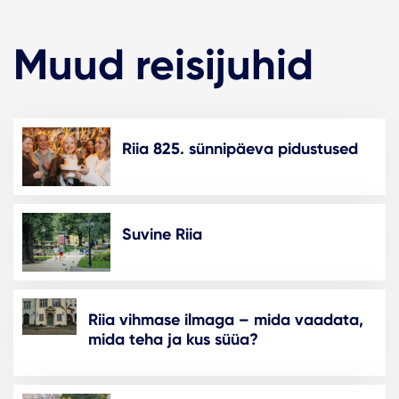
Muud reisijuhid
Riia 825. sünnipäeva pidustused
Suvine Riia
Riia vihmase ilmaga – mida vaadata,
mida teha ja kus süüa?