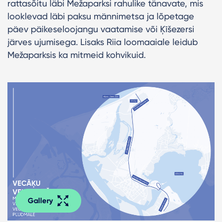
rattasõitu läbi Mežaparksi rahulike tänavate, mis
looklevad läbi paksu männimetsa ja lõpetage
päev päikeseloojangu vaatamise või Ķīšezersi
järves ujumisega. Lisaks Riia loomaaiale leidub
Mežaparksis ka mitmeid kohvikuid.
Gallery