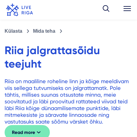
Külasta
Mida teha
Riia jalgrattasõidu
teejuht
Riia on maaliline roheline linn ja kõige meeldivam
viis sellega tutvumiseks on jalgrattamatk. Pole
tähtis, millises suunas otsustate minna, meie
soovitatud ja läbi proovitud rattateed viivad teid
läbi Riia kõige dünaamilisemate punktide, läbi
mitmekesiste ja säravate linnaosade ning
vastutasuks saate sõõmu värsket õhku.
Read more