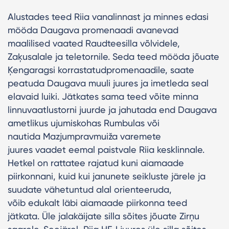
Alustades teed Riia vanalinnast ja minnes edasi
mööda Daugava promenaadi avanevad
maalilised vaated Raudteesilla võlvidele,
Zaķusalale ja teletornile. Seda teed mööda jõuate
Ķengaragsi korrastatudpromenaadile, saate
peatuda Daugava muuli juures ja imetleda seal
elavaid luiki. Jätkates sama teed võite minna
linnuvaatlustorni juurde ja jahutada end Daugava
ametlikus ujumiskohas Rumbulas või
nautida Mazjumpravmuiža varemete
juures vaadet eemal paistvale Riia kesklinnale.
Hetkel on rattatee rajatud kuni aiamaade
piirkonnani, kuid kui janunete seikluste järele ja
suudate vähetuntud alal orienteeruda,
võib edukalt läbi aiamaade piirkonna teed
jätkata. Üle jalakäijate silla sõites jõuate Zirņu