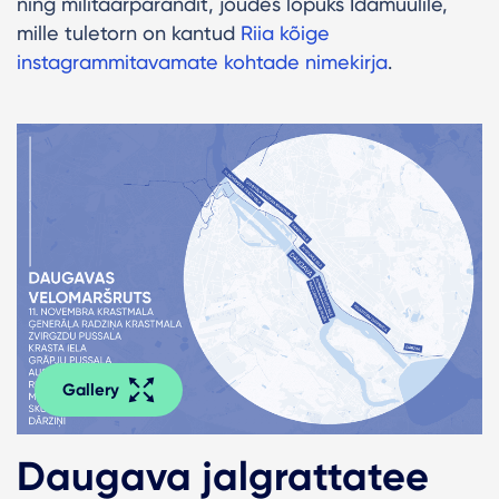
ning militaarpärandit, jõudes lõpuks Idamuulile,
mille tuletorn on kantud
Riia kõige
instagrammitavamate kohtade nimekirja
.
Gallery
Daugava jalgrattatee