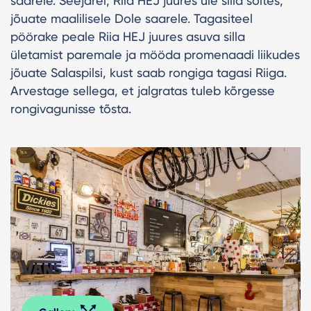
saarele. Seejärel, Riia HEJ juures üle silla sõites,
jõuate maalilisele Dole saarele. Tagasiteel
pöörake peale Riia HEJ juures asuva silla
ületamist paremale ja mööda promenaadi liikudes
jõuate Salaspilsi, kust saab rongiga tagasi Riiga.
Arvestage sellega, et jalgratas tuleb kõrgesse
rongivagunisse tõsta.