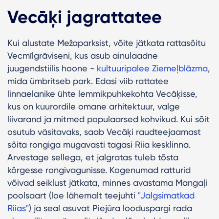
Vecāķi jagrattatee
Kui alustate Mežaparksist, võite jätkata rattasõitu
Vecmīlgrāviseni, kus asub ainulaadne
juugendstiilis hoone -
kultuuripalee Ziemeļblāzma
,
mida ümbritseb park. Edasi viib rattatee
linnaelanike ühte lemmikpuhkekohta Vecāķisse,
kus on kuurordile omane arhitektuur, valge
liivarand ja mitmed populaarsed kohvikud. Kui sõit
osutub väsitavaks, saab Vecāķi raudteejaamast
sõita rongiga mugavasti tagasi Riia kesklinna.
Arvestage sellega, et jalgratas tuleb tõsta
kõrgesse rongivagunisse. Kogenumad ratturid
võivad seiklust jätkata, minnes avastama Mangaļi
poolsaart (loe lähemalt teejuhti
"Jalgsimatkad
Riias"
) ja seal asuvat Piejūra looduspargi rada