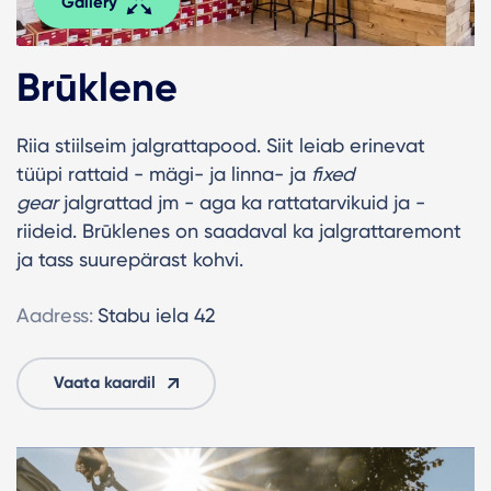
Gallery
Brūklene
Riia stiilseim jalgrattapood. Siit leiab erinevat
tüüpi rattaid - mägi- ja linna- ja
fixed
gear
jalgrattad jm - aga ka rattatarvikuid ja -
riideid. Brūklenes on saadaval ka jalgrattaremont
ja tass suurepärast kohvi.
Aadress:
Stabu iela 42
Vaata kaardil