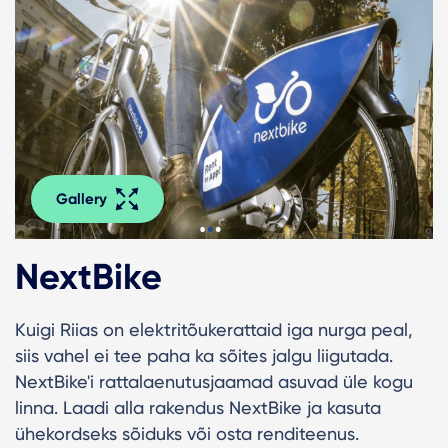
Gallery
NextBike
Kuigi Riias on elektritõukerattaid iga nurga peal,
siis vahel ei tee paha ka sõites jalgu liigutada.
NextBike'i rattalaenutusjaamad asuvad üle kogu
linna. Laadi alla rakendus NextBike ja kasuta
ühekordseks sõiduks või osta renditeenus.