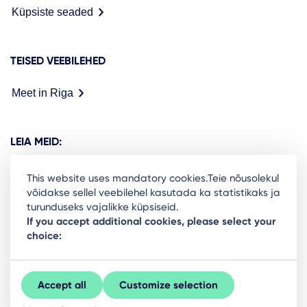
Küpsiste seaded
TEISED VEEBILEHED
Meet in Riga
LEIA MEID:
This website uses mandatory cookies.Teie nõusolekul
võidakse sellel veebilehel kasutada ka statistikaks ja
turunduseks vajalikke küpsiseid.
Ready to stay in the loop on Rigas business
If you accept additional cookies, please select your
choice:
community? Subscribe to our newsletter.
Sign Up
Accept all
Customize selection