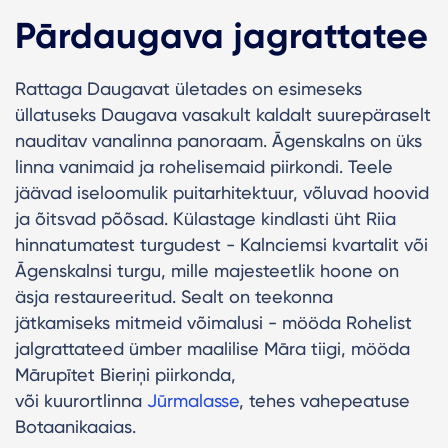
Pārdaugava jagrattatee
Rattaga Daugavat ületades on esimeseks
üllatuseks Daugava vasakult kaldalt suurepäraselt
nauditav vanalinna panoraam. Āgenskalns on üks
linna vanimaid ja rohelisemaid piirkondi. Teele
jäävad iseloomulik puitarhitektuur, võluvad hoovid
ja õitsvad põõsad. Külastage kindlasti üht Riia
hinnatumatest turgudest - Kalnciemsi kvartalit või
Āgenskalnsi turgu, mille majesteetlik hoone on
äsja restaureeritud. Sealt on teekonna
jätkamiseks mitmeid võimalusi - mööda Rohelist
jalgrattateed ümber maalilise Māra tiigi, mööda
Mārupītet Bieriņi piirkonda,
või kuurortlinna
Jūrmalasse
, tehes vahepeatuse
Botaanikaaias.