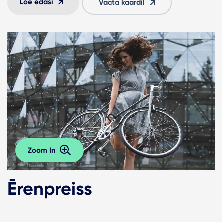
Loe edasi
Vaata kaardil
Zoom In
Ērenpreiss