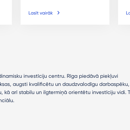
Lasīt vairāk
La
dinamisku investīciju centru. Rīga piedāvā piekļuvi
ksas, augsti kvalificētu un daudzvalodīgu darbaspēku,
 kā arī stabilu un ilgtermiņā orientētu investīciju vidi. 
nciālu.