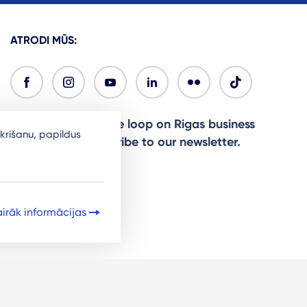
ATRODI MŪS:
Ready to stay in the loop on Rigas business
krišanu, papildus
community? Subscribe to our newsletter.
Sign Up
irāk informācijas