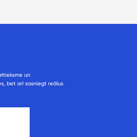
attieksme un
s, bet arī sasniegt reālus