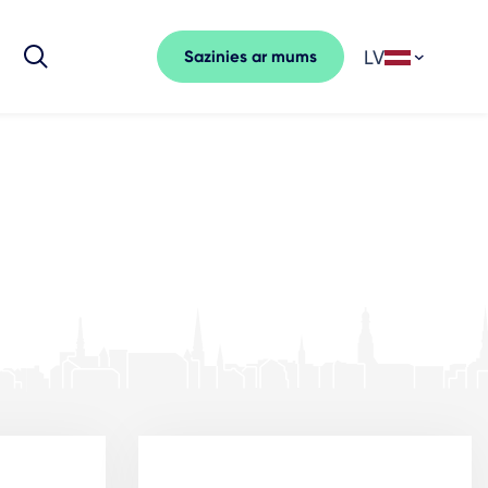
LV
Sazinies ar mums