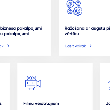
 biznesa pakalpojumi
Ražošana ar augstu p
šu pakalpojumi
vērtību
āk
Lasīt vairāk
s
Filmu veidotājiem
J