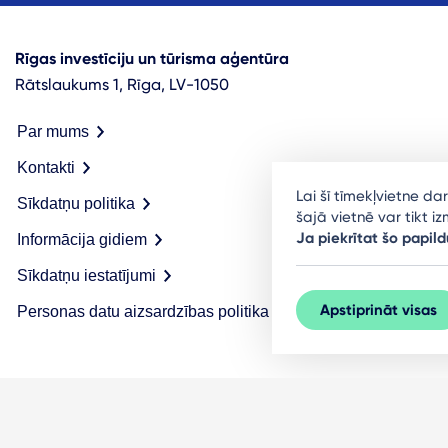
Rīgas investīciju un tūrisma aģentūra
Rātslaukums 1, Rīga, LV-1050
Par mums
Kontakti
Lai šī tīmekļvietne d
Sīkdatņu politika
šajā vietnē var tikt 
Ja piekrītat šo papild
Informācija gidiem
Sīkdatņu iestatījumi
Apstiprināt visas
Personas datu aizsardzības politika