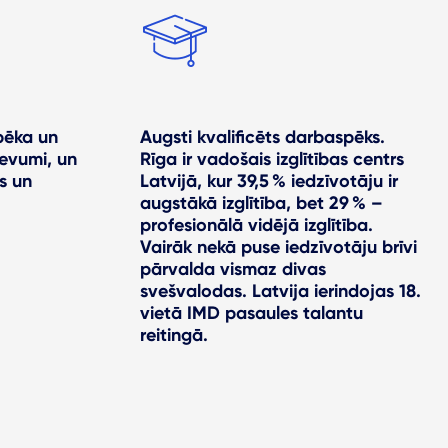
pēka un
Augsti kvalificēts darbaspēks.
evumi, un
Rīga ir vadošais izglītības centrs
s un
Latvijā, kur 39,5 % iedzīvotāju ir
augstākā izglītība, bet 29 % –
profesionālā vidējā izglītība.
Vairāk nekā puse iedzīvotāju brīvi
pārvalda vismaz divas
svešvalodas. Latvija ierindojas 18.
vietā IMD pasaules talantu
reitingā.