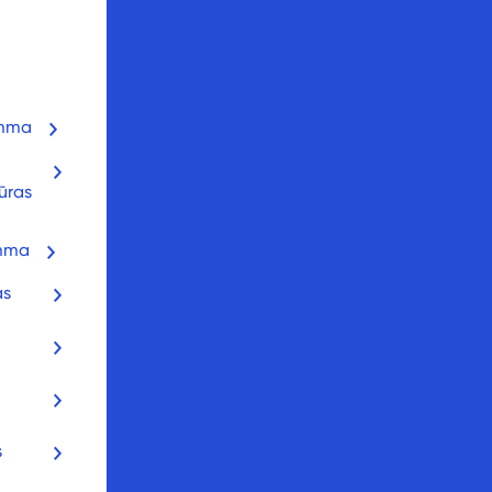
amma
ūras
amma
as
s