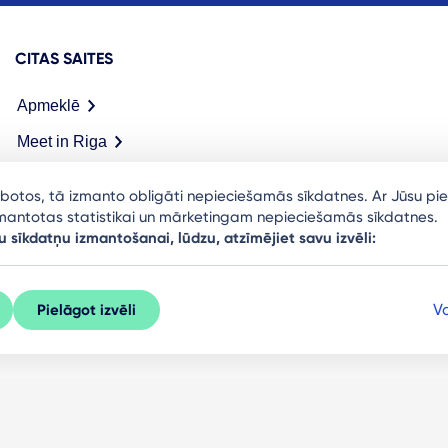
CITAS SAITES
Apmeklē
Meet in Riga
arbotos, tā izmanto obligāti nepieciešamās sīkdatnes. Ar Jūsu pie
izmantotas statistikai un mārketingam nepieciešamās sīkdatnes.
u sīkdatņu izmantošanai, lūdzu, atzīmējiet savu izvēli:
Va
Pielāgot izvēli