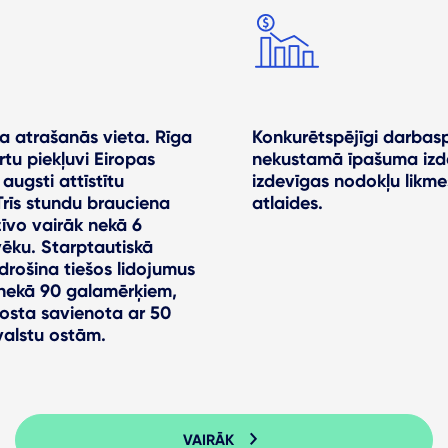
a atrašanās vieta. Rīga
Konkurētspējīgi darbas
tu piekļuvi Eiropas
nekustamā īpašuma izd
 augsti attīstītu
izdevīgas nodokļu likme
 Trīs stundu brauciena
atlaides.
īvo vairāk nekā 6
lvēku. Starptautiskā
drošina tiešos lidojumus
 nekā 90 galamērķiem,
 osta savienota ar 50
valstu ostām.
VAIRĀK