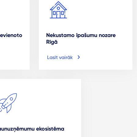
ievienoto
Nekustamo īpašumu nozare
Rīgā
Lasīt vairāk
aunuzņēmumu ekosistēma