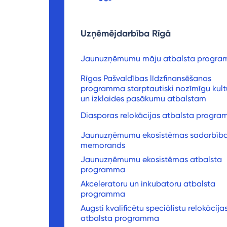
Uzņēmējdarbība Rīgā
Jaunuzņēmumu māju atbalsta progr
Rīgas Pašvaldības līdzfinansēšanas
programma starptautiski nozīmīgu kult
un izklaides pasākumu atbalstam
Diasporas relokācijas atbalsta progr
Jaunuzņēmumu ekosistēmas sadarbīb
memorands
Jaunuzņēmumu ekosistēmas atbalsta
programma
Akceleratoru un inkubatoru atbalsta
programma
Augsti kvalificētu speciālistu relokācija
atbalsta programma