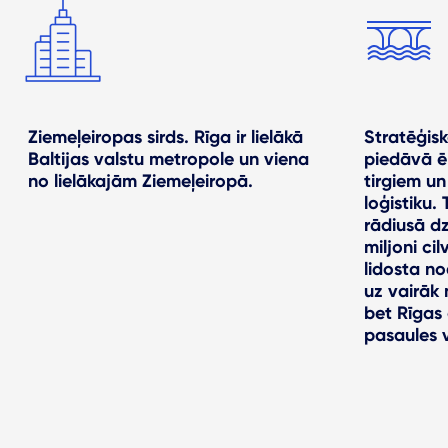
Ziemeļeiropas sirds. Rīga ir lielākā
Stratēģisk
Baltijas valstu metropole un viena
piedāvā ēr
no lielākajām Ziemeļeiropā.
tirgiem un
loģistiku.
rādiusā dz
miljoni ci
lidosta no
uz vairāk
bet Rīgas
pasaules 